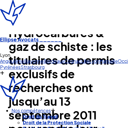
Hydrocarbures &
Ellipse Avocats
______
gaz de schiste : les
Lyon
titulaires de permis
Angoulême
Bayonne
Bordeaux
Cognac
Lille
Lyon
Marseille
Occi
Pyrénées
Strasbourg
exclusifs de
recherches ont
jusqu’au 13
septembre 2011
Nos compétences
Droit du Travail
Droit de la Protection Sociale