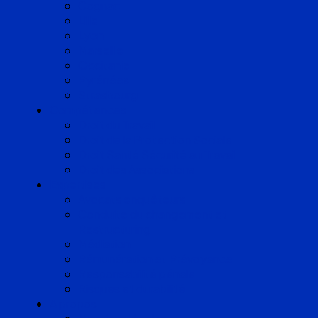
Cognac
Lille
Lyon
Marseille
Occitanie
Pyrénées
Strasbourg
Compétences
Droit du Travail
Droit de la Protection Sociale
Droit Santé Sécurité au Travail
Droit des Associations
Expertises
Avocats enquêteurs
Conduite du changement et
Restructuring
Médiation
Rémunération et Prévoyance
Responsabilité pénale
Risques et durabilité
A propos