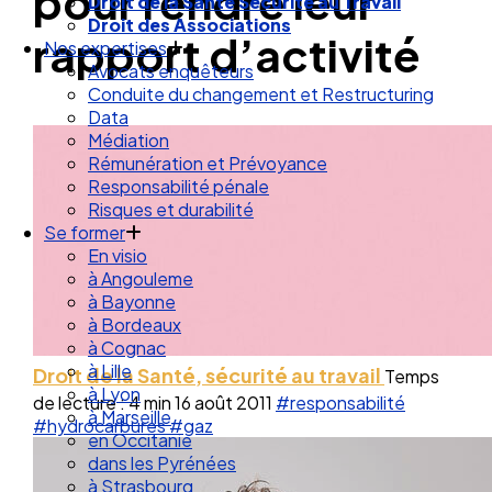
pour rendre leur
Droit de la Santé Sécurité au Travail
Droit des Associations
rapport d’activité
Nos expertises
Avocats enquêteurs
Conduite du changement et Restructuring
Data
Médiation
Rémunération et Prévoyance
Responsabilité pénale
Risques et durabilité
Se former
En visio
à Angouleme
à Bayonne
à Bordeaux
à Cognac
à Lille
Droit de la Santé, sécurité au travail
Temps
à Lyon
de lecture : 4 min
16 août 2011
#responsabilité
à Marseille
#hydrocarbures
#gaz
en Occitanie
dans les Pyrénées
à Strasbourg