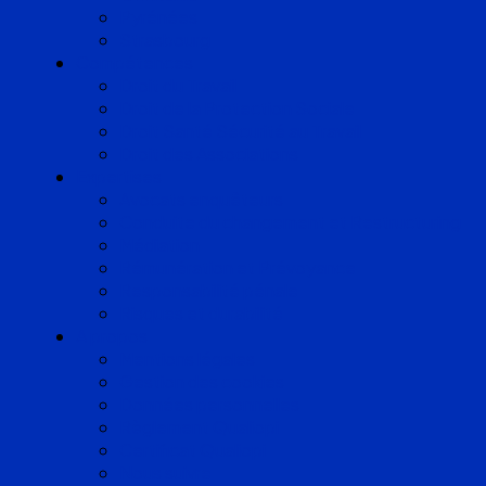
Pyrénées
Strasbourg
Compétences
Droit du Travail
Droit de la Protection Sociale
Droit Santé Sécurité au Travail
Droit des Associations
Expertises
Avocats enquêteurs
Conduite du changement et Restructuring
Médiation
Rémunération et Prévoyance
Responsabilité pénale
Risques et durabilité
A propos
Mentions légales
Gestion des cookies
Données personnelles
Règlement Qualiopi
Certificat Qualiopi
Nous suivre