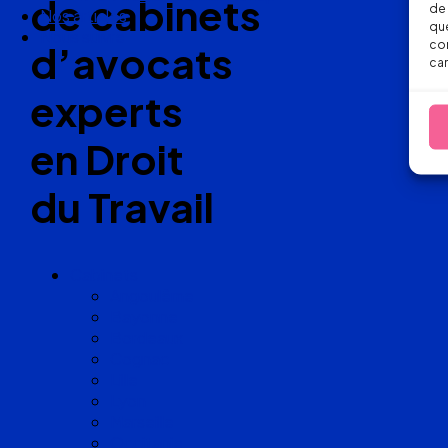
de cabinets
de 
Nos articles
que
Nous suivre
con
d’avocats
car
experts
en Droit
du Travail
Cabinets
Angoulême
Bayonne
Bordeaux
Cognac
Lille
Lyon
Marseille
Occitanie