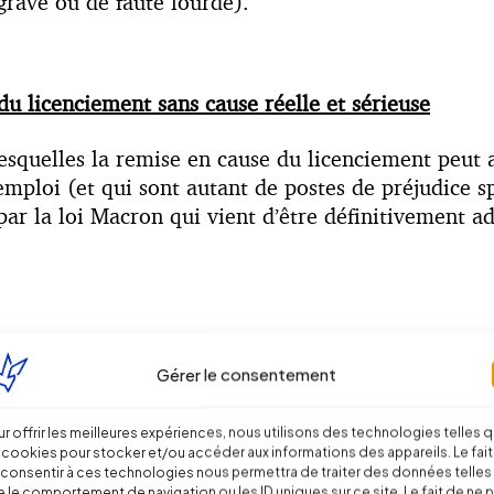
grave ou de faute lourde).
u licenciement sans cause réelle et sérieuse
 lesquelles la remise en cause du licenciement peu
’emploi (et qui sont autant de postes de préjudice
 la loi Macron qui vient d’être définitivement ado
 la portabilité. Encore faut-il qu’elle soit fondée ;
Gérer le consentement
à l’entreprise. Elle admet très difficilement la fa
r offrir les meilleures expériences, nous utilisons des technologies telles 
 cookies pour stocker et/ou accéder aux informations des appareils. Le fait
cenciement soit jugé sans cause réelle et sérieuse, i
consentir à ces technologies nous permettra de traiter des données telles
 le comportement de navigation ou les ID uniques sur ce site. Le fait de ne 