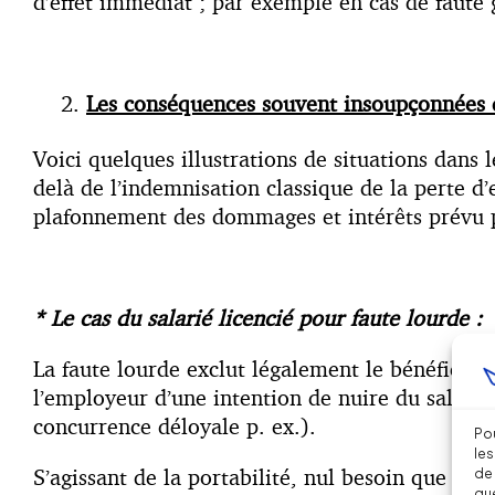
d’effet immédiat ; par exemple en cas de faute 
Les conséquences souvent insoupçonnées d
Voici quelques illustrations de situations dans
delà de l’indemnisation classique de la perte d
plafonnement des dommages et intérêts prévu par
* Le cas du salarié licencié pour faute lourde :
La faute lourde exclut légalement le bénéfice de
l’employeur d’une intention de nuire du salarié 
concurrence déloyale p. ex.).
Pou
les
S’agissant de la portabilité, nul besoin que le li
de 
que