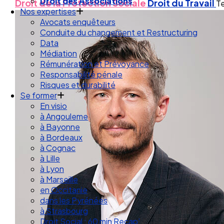
Droit des Associations
Droit de la Protection Sociale
Droit du Travail
Te
Nos expertises
Avocats enquêteurs
Conduite du changement et Restructuring
Data
Médiation
Rémunération et Prévoyance
Responsabilité pénale
Risques et durabilité
Se former
En visio
à Angouleme
à Bayonne
à Bordeaux
à Cognac
à Lille
à Lyon
à Marseille
en Occitanie
dans les Pyrénées
à Strasbourg
Droit Social : 60 min Recap’