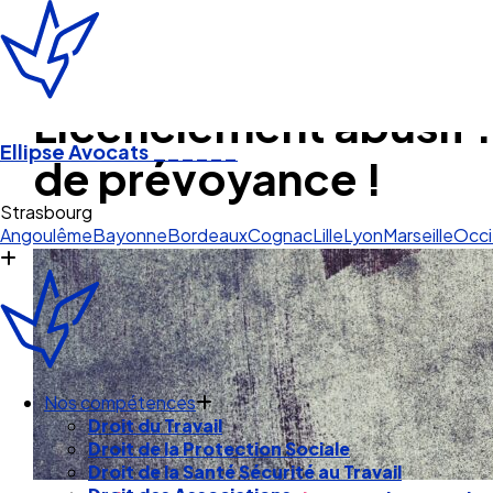
Licenciement abusif :
Ellipse Avocats
______
de prévoyance !
An
Angoulême
Bayonne
Bordeaux
Cognac
Lille
Lyon
Marseille
Occi
Nos compétences
Droit du Travail
Droit de la Protection Sociale
Droit de la Santé Sécurité au Travail