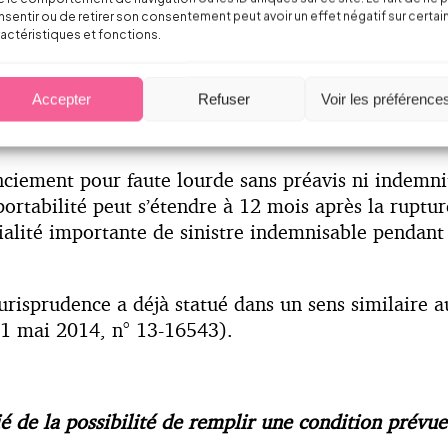
t à portabilité. Cette reconstitution sera toutefois 
sentir ou de retirer son consentement peut avoir un effet négatif sur certai
 à la date de fin du maintien de droit théorique.
actéristiques et fonctions.
ayants droits en cas de décès) pourrait demander à 
Accepter
Refuser
Voir les préférence
uences financières extrêmement lourdes pour l’entrep
 l’organisme de prévoyance …
ciement pour faute lourde sans préavis ni indemnit
portabilité peut s’étendre à 12 mois après la ruptur
alité importante de sinistre indemnisable pendant
urisprudence a déjà statué dans un sens similaire au
 21 mai 2014, n° 13-16543).
ié de la possibilité de remplir une condition prévu