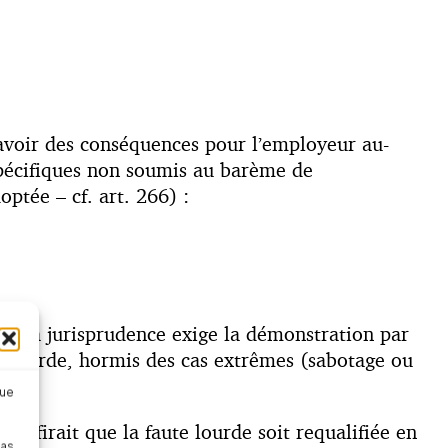
t avoir des conséquences pour l’employeur au-
 spécifiques non soumis au barème de
ptée – cf. art. 266) :
 or, la jurisprudence exige la démonstration par
ute lourde, hormis des cas extrêmes (sabotage ou
que
l suffirait que la faute lourde soit requalifiée en
pas