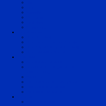
Lille
Lyon
Marseille
Occitanie
Pyrénées
Strasbourg
Compétences
Droit du Travail
Droit de la Protection Sociale
Droit Santé Sécurité au Travail
Droit des Associations
Expertises
Avocats enquêteurs
Conduite du changement et
Restructuring
Médiation
Rémunération et Prévoyance
Responsabilité pénale
Risques et durabilité
A propos
Mentions légales