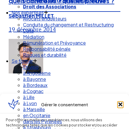
quels contrôles ? quelles preuves ?
Droit de la Santé Sécurité au Travail
Droit des Associations
Nos expertises
Sébastien MILLET
Avocats enquêteurs
Conduite du changement et Restructuring
19 décembre 2014
Data
Médiation
Rémunération et Prévoyance
Responsabilité pénale
Risques et durabilité
Se former
En visio
à Angouleme
à Bayonne
à Bordeaux
à Cognac
à Lille
à Lyon
Gérer le consentement
à Marseille
Ellipse Avocats
en Occitanie
Pour offrir les meilleures expériences, nous utilisons des
dans les Pyrénées
technologies telles que les cookies pour stocker et/ou accéder
à Strasbourg