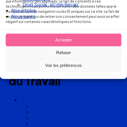
aux informations des appareils. Le fait de consentir à ces
Droit Social : 60 min Recap’
technologies nous permettra de traiter des données telles que le
Réseau
Nos articles
comportement de navigation ou les ID uniques sur ce site. Le fait de
Nous suivre
ne pas consentir ou de retirer son consentement peut avoir un effet
de cabinets
négatif sur certaines caractéristiques et fonctions.
d’avocats
Accepter
experts
Refuser
en Droit
Voir les préférences
du Travail
Cabinets
Angoulême
Bayonne
Bordeaux
Cognac