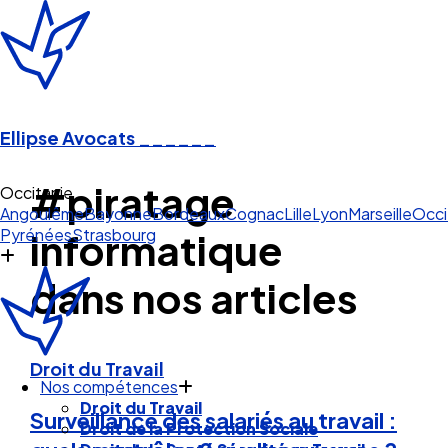
Ellipse Avocats
______
#piratage
Occitanie
Angoulême
Bayonne
Bordeaux
Cognac
Lille
Lyon
Marseille
Occi
Pyrénées
Strasbourg
informatique
dans nos articles
Droit du Travail
Nos compétences
Droit du Travail
Surveillance des salariés au travail :
Droit de la Protection Sociale