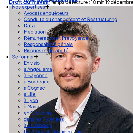
Droit des Associations
Droit du Travail
Temps de lecture : 10 min
19 décembr
Nos expertises
Avocats enquêteurs
Conduite du changement et Restructuring
Data
Médiation
Rémunération et Prévoyance
Responsabilité pénale
Risques et durabilité
Se former
En visio
à Angouleme
à Bayonne
à Bordeaux
à Cognac
à Lille
à Lyon
à Marseille
en Occitanie
dans les Pyrénées
à Strasbourg
Droit Social : 60 min Recap’