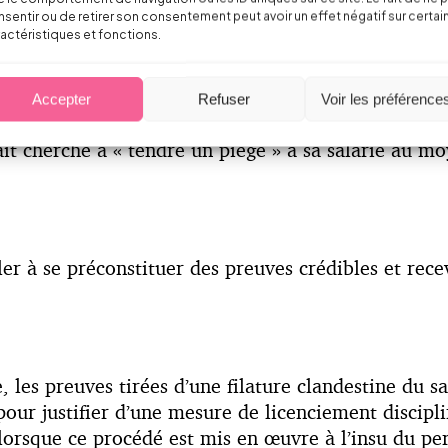
sentir ou de retirer son consentement peut avoir un effet négatif sur certai
lle et sérieuse, décision validée en cassation.
actéristiques et fonctions.
Accepter
Refuser
Voir les préférence
testations de témoignage produites en justice est to
ait cherché à « tendre un piège » à sa salarié au 
ler à se préconstituer des preuves crédibles et rece
e, les preuves tirées d’une filature clandestine du 
pour justifier d’une mesure de licenciement discipl
orsque ce procédé est mis en œuvre à l’insu du pers