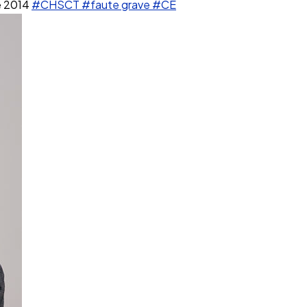
e 2014
#CHSCT
#faute grave
#CE