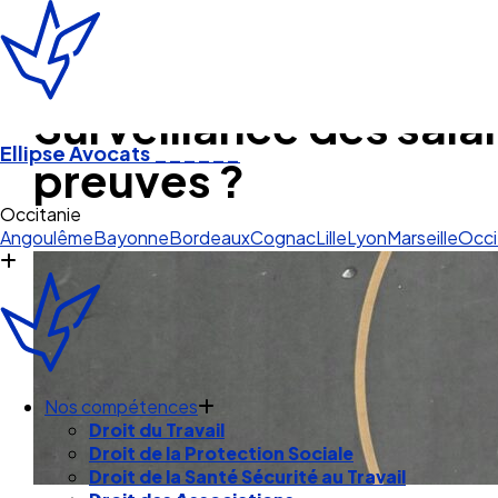
Surveillance des salar
Ellipse Avocats
______
preuves ?
St
Angoulême
Bayonne
Bordeaux
Cognac
Lille
Lyon
Marseille
Occi
Nos compétences
Droit du Travail
Droit de la Protection Sociale
Droit de la Santé Sécurité au Travail