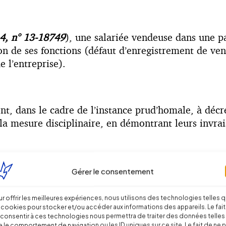
4, n° 13-18749
), une salariée vendeuse dans une pa
on de ses fonctions (défaut d’enregistrement de ve
 l’entreprise).
nt, dans le cadre de l’instance prud’homale, à décr
r la mesure disciplinaire, en démontrant leurs invr
les juges retiennent que les deux témoins n’étaient 
Gérer le consentement
sultait en fait d’un « stratagème » mis en place par
r offrir les meilleures expériences, nous utilisons des technologies telles 
 cookies pour stocker et/ou accéder aux informations des appareils. Le fait
consentir à ces technologies nous permettra de traiter des données telles
 le comportement de navigation ou les ID uniques sur ce site. Le fait de ne 