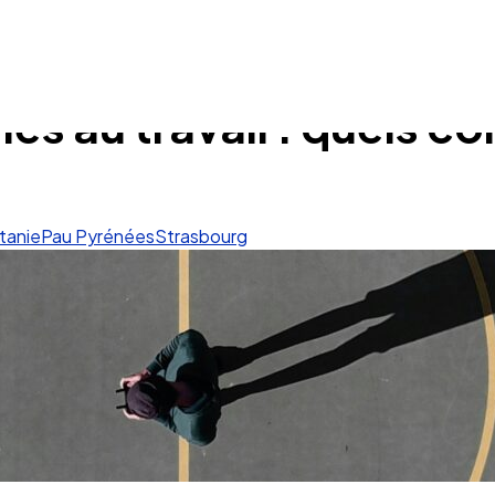
iés au travail : quels co
tanie
Pau Pyrénées
Strasbourg