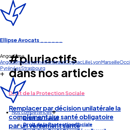
Ellipse Avocats
______
#pluriactifs
Angoulême
Angoulême
Bayonne
Bordeaux
Cognac
Lille
Lyon
Marseille
Occi
Pyrénées
Strasbourg
dans nos articles
Droit de la Protection Sociale
Remplacer par décision unilatérale la
Nos compétences
complémentaire santé obligatoire
Droit du Travail
Droit de la Protection Sociale
par un versement santé