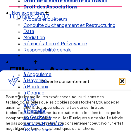
Droit de la Santé Sécurité au Travail
Droit des Associations
Nos expertises
11 janvier 2017
Avocats enquêteurs
Conduite du changement et Restructuring
Data
Médiation
Rémunération et Prévoyance
Responsabilité pénale
Risques et durabilité
Se former
Ellipse Avocats
En visio
à Angouleme
à Bayonne
Gérer le consentement
à Bordeaux
Réseau
à Cognac
Pour offrir les meilleures expériences, nous utilisons des
à Lille
technologies telles que les cookies pour stocker et/ou accéder
de cabinets
à Lyon
aux informations des appareils. Le fait de consentir à ces
à Marseille
technologies nous permettra de traiter des données telles que le
en Occitanie
d’avocats
comportement de navigation ou les ID uniques sur ce site. Le fait de
dans les Pyrénées
ne pas consentir ou de retirer son consentement peut avoir un effet
négatif sur certaines caractéristiques et fonctions.
à Strasbourg