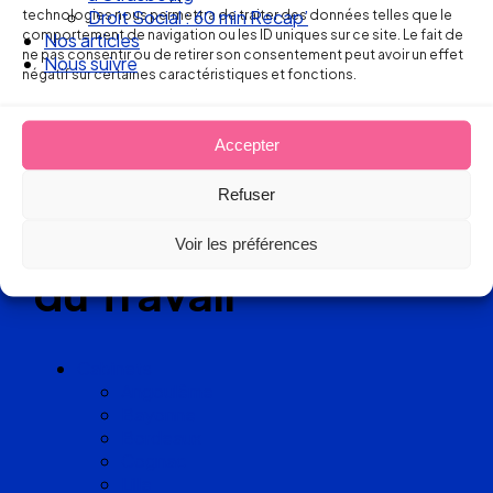
Réseau
technologies nous permettra de traiter des données telles que le
Nos articles
comportement de navigation ou les ID uniques sur ce site. Le fait de
Nous suivre
ne pas consentir ou de retirer son consentement peut avoir un effet
de cabinets
négatif sur certaines caractéristiques et fonctions.
d’avocats
Accepter
experts
Refuser
en Droit
Voir les préférences
du Travail
Cabinets
Angoulême
Bayonne
Bordeaux
Cognac
Lille