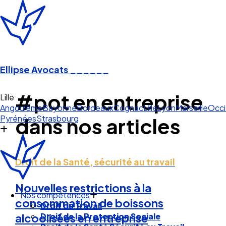
Ellipse Avocats
______
#pot en entreprise
Angoulême
Bayonne
Bordeaux
Cognac
Lille
Lyon
Marseille
Occi
Pyrénées
Strasbourg
dans nos articles
Droit de la Santé, sécurité au travail
Nos compétences
Nouvelles restrictions à la
Droit du Travail
consommation de boissons
Droit de la Protection Sociale
Droit de la Santé Sécurité au Travail
alcoolisées en entreprise