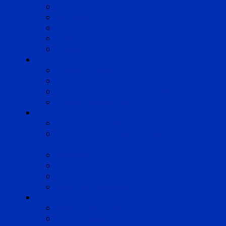
Lyon
Marseille
Occitanie
Pyrénées
Strasbourg
Compétences
Droit du Travail
Droit de la Protection Sociale
Droit Santé Sécurité au Travail
Droit des Associations
Expertises
Avocats enquêteurs
Conduite du changement et
Restructuring
Médiation
Rémunération et Prévoyance
Responsabilité pénale
Risques et durabilité
A propos
Mentions légales
Gestion des cookies