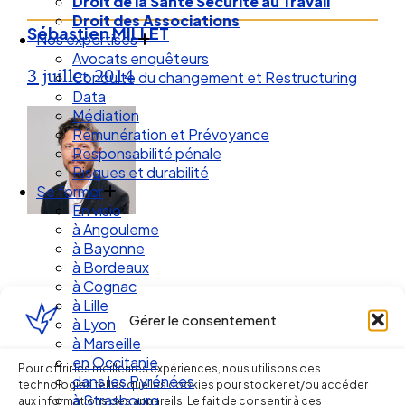
Droit des Associations
Nos expertises
Sébastien MILLET
Avocats enquêteurs
Conduite du changement et Restructuring
3 juillet 2014
Data
Médiation
Rémunération et Prévoyance
Responsabilité pénale
Risques et durabilité
Se former
En visio
à Angouleme
à Bayonne
à Bordeaux
à Cognac
à Lille
à Lyon
Gérer le consentement
à Marseille
Ellipse Avocats
en Occitanie
dans les Pyrénées
Pour offrir les meilleures expériences, nous utilisons des
à Strasbourg
technologies telles que les cookies pour stocker et/ou accéder
Droit Social : 60 min Recap’
aux informations des appareils. Le fait de consentir à ces