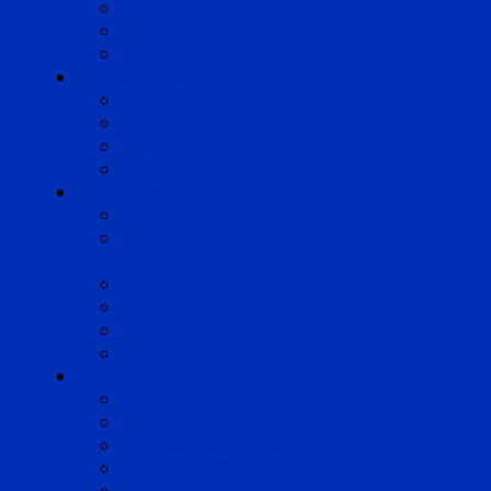
Occitanie
Pyrénées
Strasbourg
Compétences
Droit du Travail
Droit de la Protection Sociale
Droit Santé Sécurité au Travail
Droit des Associations
Expertises
Avocats enquêteurs
Conduite du changement et
Restructuring
Médiation
Rémunération et Prévoyance
Responsabilité pénale
Risques et durabilité
A propos
Mentions légales
Gestion des cookies
Données personnelles
Règlement Qualiopi
Certificat Qualiopi