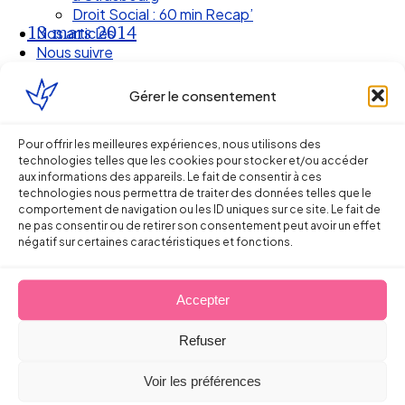
Droit Social : 60 min Recap’
13 mars 2014
Nos articles
Nous suivre
Gérer le consentement
Pour offrir les meilleures expériences, nous utilisons des
technologies telles que les cookies pour stocker et/ou accéder
aux informations des appareils. Le fait de consentir à ces
technologies nous permettra de traiter des données telles que le
comportement de navigation ou les ID uniques sur ce site. Le fait de
ne pas consentir ou de retirer son consentement peut avoir un effet
négatif sur certaines caractéristiques et fonctions.
Ellipse Avocats
Accepter
Refuser
Réseau
Voir les préférences