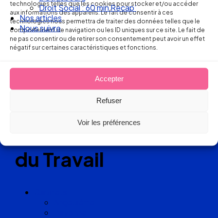
Ellipse Avocats
technologies telles que les cookies pour stocker et/ou accéder
Nos articles
aux informations des appareils. Le fait de consentir à ces
Nous suivre
technologies nous permettra de traiter des données telles que le
comportement de navigation ou les ID uniques sur ce site. Le fait de
Réseau
ne pas consentir ou de retirer son consentement peut avoir un effet
négatif sur certaines caractéristiques et fonctions.
de cabinets
Accepter
d’avocats
Refuser
experts
Voir les préférences
en Droit
du Travail
Cabinets
Angoulême
Bayonne