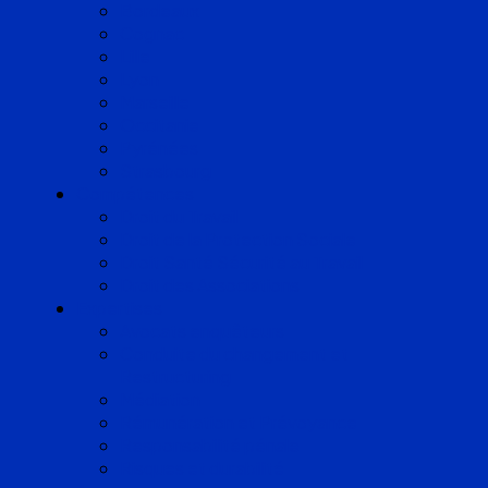
Bordeaux
Cognac
Lille
Lyon
Marseille
Occitanie
Pyrénées
Strasbourg
Compétences
Droit du Travail
Droit de la Protection Sociale
Droit Santé Sécurité au Travail
Droit des Associations
Expertises
Avocats enquêteurs
Conduite du changement et
Restructuring
Médiation
Rémunération et Prévoyance
Responsabilité pénale
Risques et durabilité