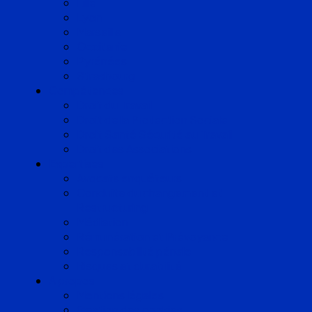
Lille
Lyon
Marseille
Occitanie
Pyrénées
Strasbourg
Compétences
Droit du Travail
Droit de la Protection Sociale
Droit Santé Sécurité au Travail
Droit des Associations
Expertises
Avocats enquêteurs
Conduite du changement et
Restructuring
Médiation
Rémunération et Prévoyance
Responsabilité pénale
Risques et durabilité
A propos
Mentions légales
Gestion des cookies