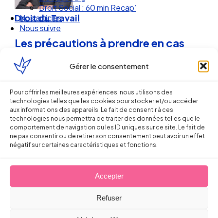
Nos articles
Droit du Travail
Nous suivre
Les précautions à prendre en cas
d’embauche de professeurs à
Gérer le consentement
temps incomplet dans l’animation
Pour offrir les meilleures expériences, nous utilisons des
technologies telles que les cookies pour stocker et/ou accéder
10 novembre 2014
aux informations des appareils. Le fait de consentir à ces
technologies nous permettra de traiter des données telles que le
comportement de navigation ou les ID uniques sur ce site. Le fait de
ne pas consentir ou de retirer son consentement peut avoir un effet
négatif sur certaines caractéristiques et fonctions.
Accepter
Ellipse Avocats
Refuser