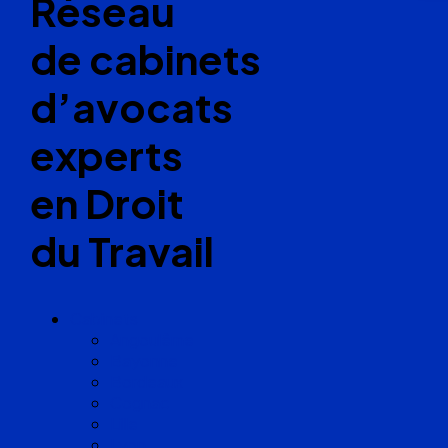
Réseau
de cabinets
d’avocats
experts
en Droit
du Travail
Cabinets
Angoulême
Bayonne
Bordeaux
Cognac
Lille
Lyon