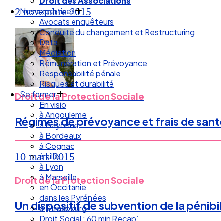
Droit des Associations
2 novembre 2015
Nos expertises
Avocats enquêteurs
Conduite du changement et Restructuring
Data
Médiation
Rémunération et Prévoyance
Responsabilité pénale
Risques et durabilité
Se former
Droit de la Protection Sociale
En visio
à Angouleme
Régimes de prévoyance et frais de santé 
à Bayonne
à Bordeaux
à Cognac
10 mars 2015
à Lille
à Lyon
à Marseille
Droit de la Protection Sociale
en Occitanie
dans les Pyrénées
Un dispositif de subvention de la pénibi
à Strasbourg
Droit Social : 60 min Recap’