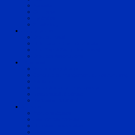
Marseille
Occitanie
Pyrénées
Strasbourg
Compétences
Droit du Travail
Droit de la Protection Sociale
Droit Santé Sécurité au Travail
Droit des Associations
Expertises
Avocats enquêteurs
Conduite du changement et Restructuring
Médiation
Rémunération et Prévoyance
Responsabilité pénale
Risques et durabilité
A propos
Mentions légales
Gestion des cookies
Données personnelles
Règlement Qualiopi