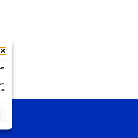
que
pas
nes
s