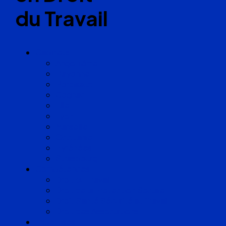
du Travail
Cabinets
Angoulême
Bayonne
Bordeaux
Cognac
Lille
Lyon
Marseille
Occitanie
Pyrénées
Strasbourg
Compétences
Droit du Travail
Droit de la Protection Sociale
Droit Santé Sécurité au Travail
Droit des Associations
Expertises