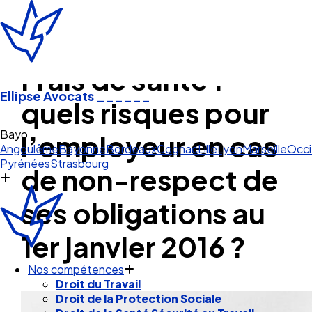
Frais de santé :
Ellipse Avocats
______
quels risques pour
Bayonne
l’employeur en cas
Angoulême
Bayonne
Bordeaux
Cognac
Lille
Lyon
Marseille
Occi
Pyrénées
Strasbourg
de non-respect de
ses obligations au
1er janvier 2016 ?
Nos compétences
Droit du Travail
Droit de la Protection Sociale