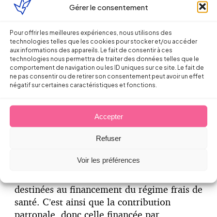
d’information sur l’évolution des garanties,
Gérer le consentement
la mise en œuvre inégalitaire d’un cas de
dispense, la réintégration sociale de la
Pour offrir les meilleures expériences, nous utilisons des
technologies telles que les cookies pour stocker et/ou accéder
contribution patronale (suite à
aux informations des appareils. Le fait de consentir à ces
redressement de l’URSSAF, cf. 2° ci-
technologies nous permettra de traiter des données telles que le
comportement de navigation ou les ID uniques sur ce site. Le fait de
dessous) etc…
ne pas consentir ou de retirer son consentement peut avoir un effet
négatif sur certaines caractéristiques et fonctions.
La responsabilité de l’employeur en cas
Accepter
de contrôle de l’URSSAF
Refuser
Ce second aspect de responsabilité résulte
Voir les préférences
de l’application d’un régime de faveur
propre aux contributions patronales
destinées au financement du régime frais de
santé. C’est ainsi que la contribution
patronale, donc celle financée par