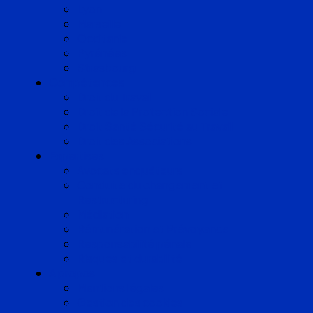
Lyon
Marseille
Occitanie
Pyrénées
Strasbourg
Compétences
Droit du Travail
Droit de la Protection Sociale
Droit Santé Sécurité au Travail
Droit des Associations
Expertises
Avocats enquêteurs
Conduite du changement et
Restructuring
Médiation
Rémunération et Prévoyance
Responsabilité pénale
Risques et durabilité
A propos
Mentions légales
Gestion des cookies