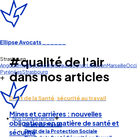
Ellipse Avocats
______
#qualité de l'air
Strasbourg
Angoulême
Bayonne
Bordeaux
Cognac
Lille
Lyon
Marseille
Occi
Pyrénées
Strasbourg
dans nos articles
Droit de la Santé, sécurité au travail
Mines et carrières : nouvelles
Nos compétences
obligations en matière de santé et
Droit du Travail
Droit de la Protection Sociale
sécurité