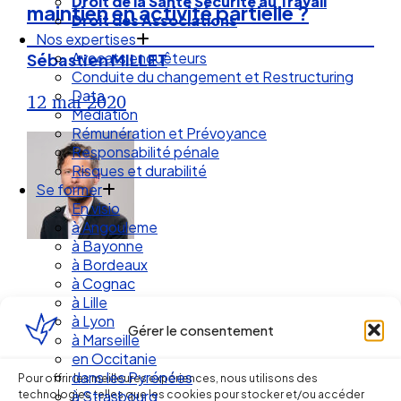
Droit de la Santé Sécurité au Travail
maintien en activité partielle ?
Droit des Associations
Nos expertises
Avocats enquêteurs
Sébastien MILLET
Conduite du changement et Restructuring
Data
12 mai 2020
Médiation
Rémunération et Prévoyance
Responsabilité pénale
Risques et durabilité
Se former
En visio
à Angouleme
à Bayonne
à Bordeaux
à Cognac
à Lille
à Lyon
Gérer le consentement
à Marseille
en Occitanie
Ellipse Avocats
dans les Pyrénées
Pour offrir les meilleures expériences, nous utilisons des
technologies telles que les cookies pour stocker et/ou accéder
à Strasbourg