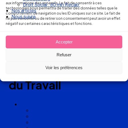
aux informations des appareils. Le fait de consentir à ces
Droit Social : 60 min Recap’
technologies nous permettra de traiter des données telles que le
Nos articles
Réseau
comportement de navigation ou les ID uniques sur ce site. Le fait de
Nous suivre
ne pas consentir ou de retirer son consentement peut avoir un effet
négatif sur certaines caractéristiques et fonctions.
de cabinets
d’avocats
Accepter
experts
Refuser
en Droit
Voir les préférences
du Travail
Cabinets
Angoulême
Bayonne
Bordeaux