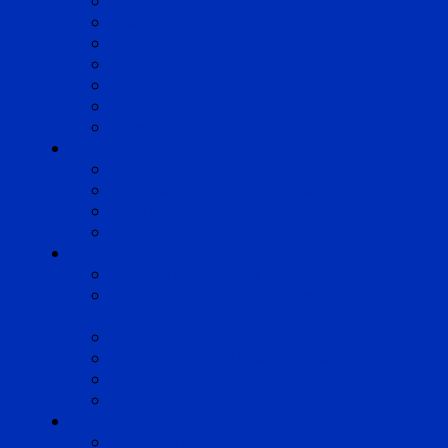
Cognac
Lille
Lyon
Marseille
Occitanie
Pyrénées
Strasbourg
Compétences
Droit du Travail
Droit de la Protection Sociale
Droit Santé Sécurité au Travail
Droit des Associations
Expertises
Avocats enquêteurs
Conduite du changement et
Restructuring
Médiation
Rémunération et Prévoyance
Responsabilité pénale
Risques et durabilité
A propos
Mentions légales