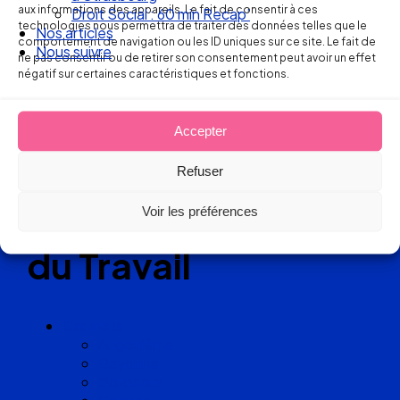
aux informations des appareils. Le fait de consentir à ces
Droit Social : 60 min Recap’
technologies nous permettra de traiter des données telles que le
Nos articles
Réseau
comportement de navigation ou les ID uniques sur ce site. Le fait de
Nous suivre
ne pas consentir ou de retirer son consentement peut avoir un effet
négatif sur certaines caractéristiques et fonctions.
de cabinets
d’avocats
Accepter
experts
Refuser
en Droit
Voir les préférences
du Travail
Cabinets
Angoulême
Bayonne
Bordeaux