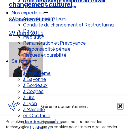
Droit de la Santé Sécurité au Travail
changement culturel
Droit des Associations
Nos expertises
Avocats enquêteurs
Sébastien MILLET
Conduite du changement et Restructuring
Data
29 mars 2015
Médiation
Rémunération et Prévoyance
Responsabilité pénale
Risques et durabilité
Se former
En visio
à Angouleme
à Bayonne
à Bordeaux
à Cognac
à Lille
à Lyon
Gérer le consentement
à Marseille
en Occitanie
Ellipse Avocats
dans les Pyrénées
Pour offrir les meilleures expériences, nous utilisons des
technologies telles que les cookies pour stocker et/ou accéder
à Strasbourg