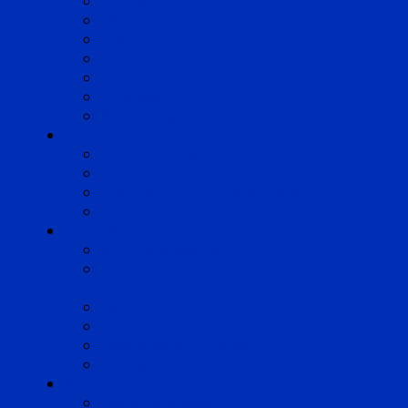
Cognac
Lille
Lyon
Marseille
Occitanie
Pyrénées
Strasbourg
Compétences
Droit du Travail
Droit de la Protection Sociale
Droit Santé Sécurité au Travail
Droit des Associations
Expertises
Avocats enquêteurs
Conduite du changement et
Restructuring
Médiation
Rémunération et Prévoyance
Responsabilité pénale
Risques et durabilité
A propos
Mentions légales