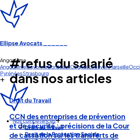
Ellipse Avocats
______
#refus du salarié
Angoulême
Angoulême
Bayonne
Bordeaux
Cognac
Lille
Lyon
Marseille
Occi
Pyrénées
Strasbourg
dans nos articles
Droit du Travail
CCN des entreprises de prévention
Nos compétences
et de sécurité : précisions de la Cour
Droit du Travail
Droit de la Protection Sociale
de cassation sur les transferts de