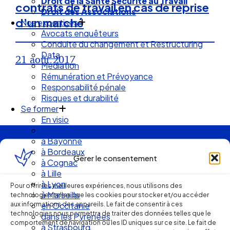
Droit de la Santé Sécurité au Travail
contrats de travail en cas de reprise
Droit des Associations
d’un marché
Nos expertises
Avocats enquêteurs
Conduite du changement et Restructuring
Data
21 août 2017
Médiation
Rémunération et Prévoyance
Responsabilité pénale
Risques et durabilité
Se former
En visio
à Angouleme
à Bayonne
Ellipse Avocats
à Bordeaux
Gérer le consentement
à Cognac
à Lille
à Lyon
Pour offrir les meilleures expériences, nous utilisons des
Réseau
à Marseille
technologies telles que les cookies pour stocker et/ou accéder
aux informations des appareils. Le fait de consentir à ces
en Occitanie
de cabinets
technologies nous permettra de traiter des données telles que le
dans les Pyrénées
comportement de navigation ou les ID uniques sur ce site. Le fait de
à Strasbourg