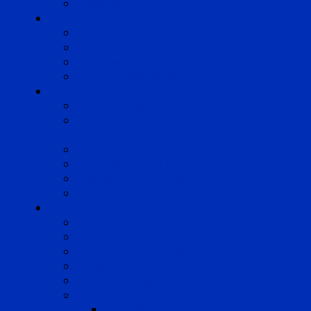
Strasbourg
Compétences
Droit du Travail
Droit de la Protection Sociale
Droit Santé Sécurité au Travail
Droit des Associations
Expertises
Avocats enquêteurs
Conduite du changement et
Restructuring
Médiation
Rémunération et Prévoyance
Responsabilité pénale
Risques et durabilité
A propos
Mentions légales
Gestion des cookies
Données personnelles
Règlement Qualiopi
Certificat Qualiopi
Nous suivre
LinkedIn