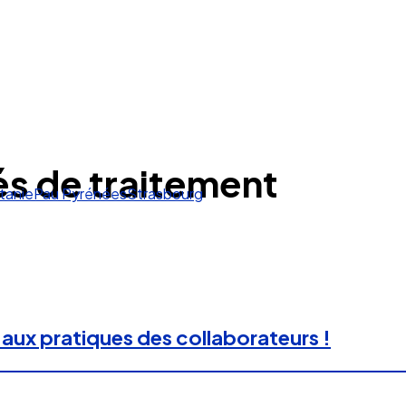
és de traitement
tanie
Pau Pyrénées
Strasbourg
 aux pratiques des collaborateurs !