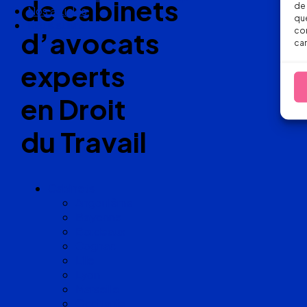
de cabinets
de 
Nos articles
que
Nous suivre
con
d’avocats
car
experts
en Droit
du Travail
Cabinets
Angoulême
Bayonne
Bordeaux
Cognac
Lille
Lyon
Marseille
Occitanie