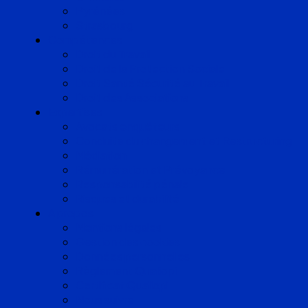
Pyrénées
Strasbourg
Compétences
Droit du Travail
Droit de la Protection Sociale
Droit Santé Sécurité au Travail
Droit des Associations
Expertises
Avocats enquêteurs
Conduite du changement et Restructuring
Médiation
Rémunération et Prévoyance
Responsabilité pénale
Risques et durabilité
A propos
Mentions légales
Gestion des cookies
Données personnelles
Règlement Qualiopi
Certificat Qualiopi
Nous suivre