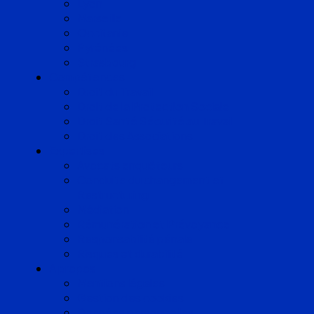
Lyon
Marseille
Occitanie
Pyrénées
Strasbourg
Compétences
Droit du Travail
Droit de la Protection Sociale
Droit Santé Sécurité au Travail
Droit des Associations
Expertises
Avocats enquêteurs
Conduite du changement et
Restructuring
Médiation
Rémunération et Prévoyance
Responsabilité pénale
Risques et durabilité
A propos
Mentions légales
Gestion des cookies
Données personnelles