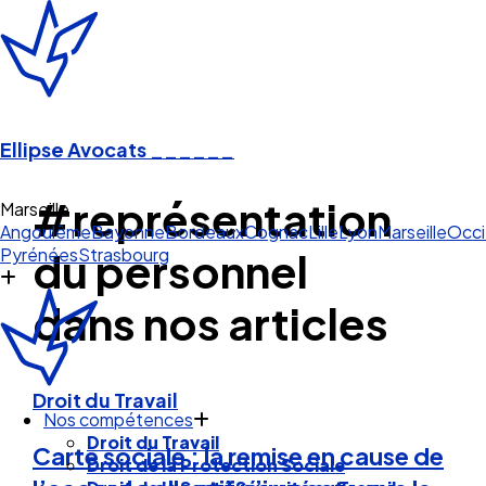
Ellipse Avocats
______
#représentation
Marseille
Angoulême
Bayonne
Bordeaux
Cognac
Lille
Lyon
Marseille
Occi
Pyrénées
Strasbourg
du personnel
dans nos articles
Droit du Travail
Nos compétences
Droit du Travail
Carte sociale : la remise en cause de
Droit de la Protection Sociale