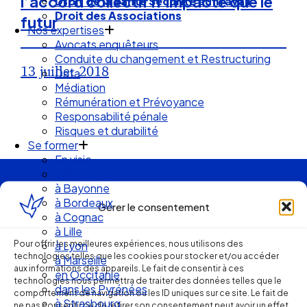
l’accord collectif n’impacte que le
Droit de la Santé Sécurité au Travail
Droit des Associations
futur
Nos expertises
Avocats enquêteurs
Conduite du changement et Restructuring
13 juillet 2018
Data
Médiation
Rémunération et Prévoyance
Responsabilité pénale
Risques et durabilité
Se former
En visio
à Angouleme
Ellipse Avocats
à Bayonne
à Bordeaux
Gérer le consentement
à Cognac
à Lille
Réseau
Pour offrir les meilleures expériences, nous utilisons des
à Lyon
technologies telles que les cookies pour stocker et/ou accéder
à Marseille
aux informations des appareils. Le fait de consentir à ces
en Occitanie
de cabinets
technologies nous permettra de traiter des données telles que le
dans les Pyrénées
comportement de navigation ou les ID uniques sur ce site. Le fait de
à Strasbourg
ne pas consentir ou de retirer son consentement peut avoir un effet