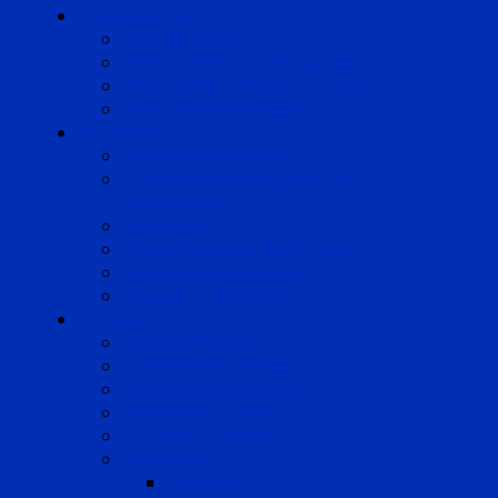
Compétences
Droit du Travail
Droit de la Protection Sociale
Droit Santé Sécurité au Travail
Droit des Associations
Expertises
Avocats enquêteurs
Conduite du changement et
Restructuring
Médiation
Rémunération et Prévoyance
Responsabilité pénale
Risques et durabilité
A propos
Mentions légales
Gestion des cookies
Données personnelles
Règlement Qualiopi
Certificat Qualiopi
Nous suivre
LinkedIn