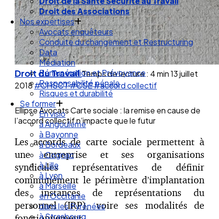
Droit des Associations
Nos expertises
Avocats enquêteurs
Conduite du changement et Restructuring
Data
Médiation
Rémunération et Prévoyance
Droit du Travail
Responsabilité pénale
Temps de lecture : 4 min
13 juillet
Risques et durabilité
2018
#CHSCT
#CSE
#accord collectif
Se former
En visio
Ellipse Avocats Carte sociale : la remise en cause de
à Angouleme
l’accord collectif n’impacte que le futur
à Bayonne
à Bordeaux
Les accords de carte sociale permettent à
à Cognac
une entreprise et ses organisations
à Lille
à Lyon
syndicales représentatives de définir
à Marseille
communément le périmètre d’implantation
en Occitanie
des instances de représentations du
dans les Pyrénées
personnel (IRP), voire ses modalités de
à Strasbourg
Droit Social : 60 min Recap’
fonctionnement.