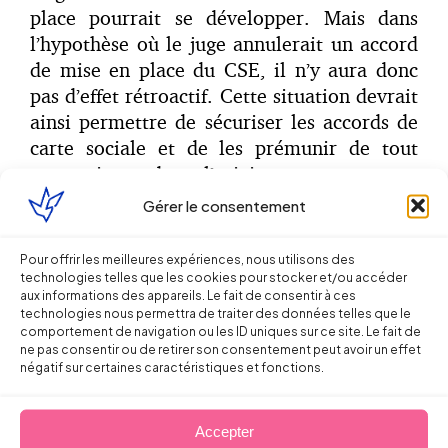
place pourrait se développer. Mais dans
l’hypothèse où le juge annulerait un accord
de mise en place du CSE, il n’y aura donc
pas d’effet rétroactif. Cette situation devrait
ainsi permettre de sécuriser les accords de
carte sociale et de les prémunir de tout
contentieux, dont l’origine sera surement
celle de syndicats minoritaires dans
Gérer le consentement
l’entreprise.
Pour offrir les meilleures expériences, nous utilisons des
technologies telles que les cookies pour stocker et/ou accéder
Partager sur
aux informations des appareils. Le fait de consentir à ces
technologies nous permettra de traiter des données telles que le
comportement de navigation ou les ID uniques sur ce site. Le fait de
ne pas consentir ou de retirer son consentement peut avoir un effet
négatif sur certaines caractéristiques et fonctions.
Accepter