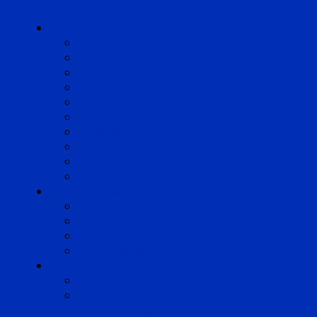
Cabinets
Angoulême
Bayonne
Bordeaux
Cognac
Lille
Lyon
Marseille
Occitanie
Pyrénées
Strasbourg
Compétences
Droit du Travail
Droit de la Protection Sociale
Droit Santé Sécurité au Travail
Droit des Associations
Expertises
Avocats enquêteurs
Conduite du changement et
Restructuring