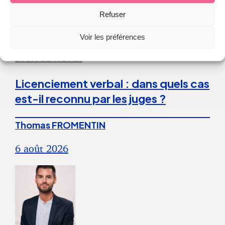
Continuer la lecture
Refuser
Voir les préférences
Droit du Travail
Licenciement verbal : dans quels cas
est-il reconnu par les juges ?
Thomas FROMENTIN
6 août 2026