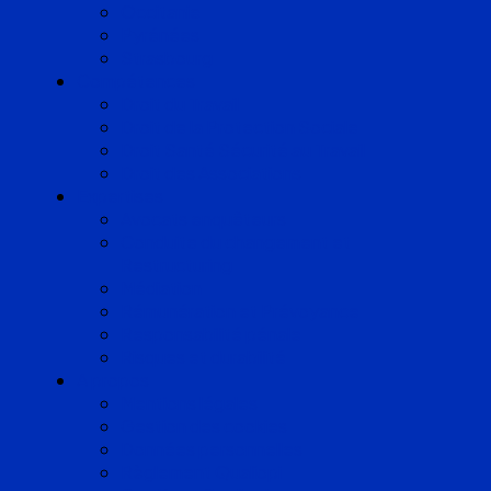
Occitanie
Pyrénées
Strasbourg
Compétences
Droit du Travail
Droit de la Protection Sociale
Droit Santé Sécurité au Travail
Droit des Associations
Expertises
Avocats enquêteurs
Conduite du changement et
Restructuring
Médiation
Rémunération et Prévoyance
Responsabilité pénale
Risques et durabilité
A propos
Mentions légales
Gestion des cookies
Données personnelles
Règlement Qualiopi