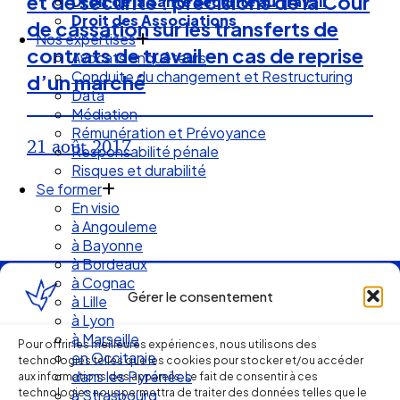
et de sécurité : précisions de la Cour
Droit de la Santé Sécurité au Travail
Droit des Associations
de cassation sur les transferts de
Nos expertises
contrats de travail en cas de reprise
Avocats enquêteurs
Conduite du changement et Restructuring
d’un marché
Data
Médiation
Rémunération et Prévoyance
21 août 2017
Responsabilité pénale
Risques et durabilité
Se former
En visio
à Angouleme
à Bayonne
à Bordeaux
à Cognac
Gérer le consentement
Ellipse Avocats
à Lille
à Lyon
à Marseille
Pour offrir les meilleures expériences, nous utilisons des
en Occitanie
technologies telles que les cookies pour stocker et/ou accéder
Réseau
dans les Pyrénées
aux informations des appareils. Le fait de consentir à ces
technologies nous permettra de traiter des données telles que le
à Strasbourg