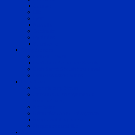
Cognac
Lille
Lyon
Marseille
Occitanie
Pyrénées
Strasbourg
Compétences
Droit du Travail
Droit de la Protection Sociale
Droit Santé Sécurité au Travail
Droit des Associations
Expertises
Avocats enquêteurs
Conduite du changement et
Restructuring
Médiation
Rémunération et Prévoyance
Responsabilité pénale
Risques et durabilité
A propos