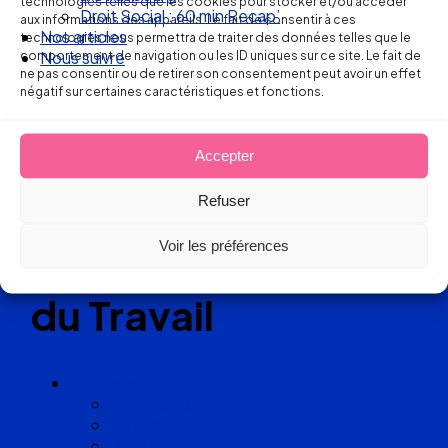
technologies telles que les cookies pour stocker et/ou accéder
Droit Social : 60 min Recap’
aux informations des appareils. Le fait de consentir à ces
Nos articles
technologies nous permettra de traiter des données telles que le
comportement de navigation ou les ID uniques sur ce site. Le fait de
Nous suivre
Réseau
ne pas consentir ou de retirer son consentement peut avoir un effet
négatif sur certaines caractéristiques et fonctions.
de cabinets
d’avocats
Accepter
Refuser
experts
Voir les préférences
en Droit
du Travail
Cabinets
Angoulême
Bayonne
Bordeaux