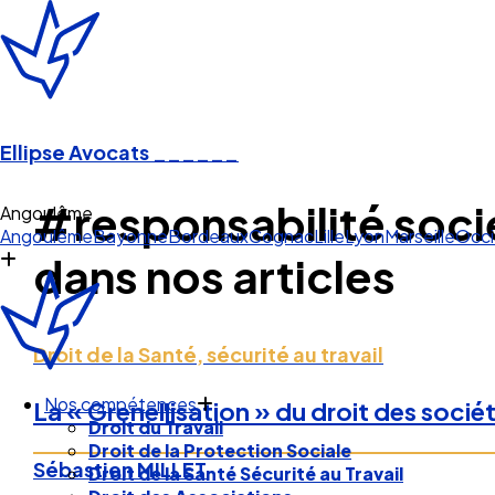
Ellipse Avocats
______
#responsabilité soci
Angoulême
Angoulême
Bayonne
Bordeaux
Cognac
Lille
Lyon
Marseille
Occi
dans nos articles
Droit de la Santé, sécurité au travail
Nos compétences
La « Grenellisation » du droit des socié
Droit du Travail
Droit de la Protection Sociale
Sébastien MILLET
Droit de la Santé Sécurité au Travail