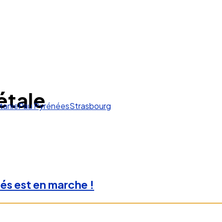
étale
tanie
Pau Pyrénées
Strasbourg
tés est en marche !