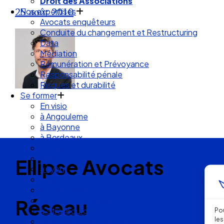
Droit des Associations
25 août 2010
Nos expertises
Avocats enquêteurs
Conduite du changement et Restructuring
Data
Médiation
Rémunération et Prévoyance
Responsabilité pénale
Risques et durabilité
Se former
En visio
à Angouleme
à Bayonne
à Bordeaux
à Cognac
à Lille
Ellipse Avocats
à Lyon
à Marseille
en Occitanie
Réseau
dans les Pyrénées
à Strasbourg
Pou
les
Droit Social : 60 min Recap’