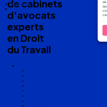
de cabinets
de 
Nos articles
que
Nous suivre
con
d’avocats
car
experts
en Droit
du Travail
Cabinets
Angoulême
Bayonne
Bordeaux
Cognac
Lille
Lyon
Marseille
Occitanie