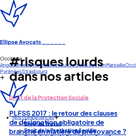
Ellipse Avocats
______
#risques lourds
Occitanie
Angoulême
Bayonne
Bordeaux
Cognac
Lille
Lyon
Marseille
Occi
Pyrénées
Strasbourg
dans nos articles
Droit de la Protection Sociale
PLFSS 2017 : le retour des clauses
Nos compétences
de désignation obligatoire de
Droit du Travail
Droit de la Protection Sociale
branche en matière de prévoyance ?