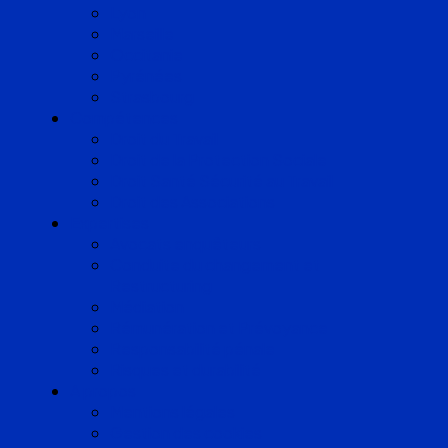
Lyon
Marseille
Occitanie
Pyrénées
Strasbourg
Compétences
Droit du Travail
Droit de la Protection Sociale
Droit Santé Sécurité au Travail
Droit des Associations
Expertises
Avocats enquêteurs
Conduite du changement et
Restructuring
Médiation
Rémunération et Prévoyance
Responsabilité pénale
Risques et durabilité
A propos
Mentions légales
Gestion des cookies