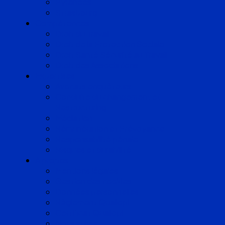
Pyrénées
Strasbourg
Compétences
Droit du Travail
Droit de la Protection Sociale
Droit Santé Sécurité au Travail
Droit des Associations
Expertises
Avocats enquêteurs
Conduite du changement et
Restructuring
Médiation
Rémunération et Prévoyance
Responsabilité pénale
Risques et durabilité
A propos
Mentions légales
Gestion des cookies
Données personnelles
Règlement Qualiopi
Certificat Qualiopi
Nous suivre