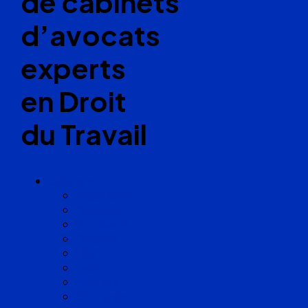
de cabinets
d’avocats
experts
en Droit
du Travail
Cabinets
Angoulême
Bayonne
Bordeaux
Cognac
Lille
Lyon
Marseille
Occitanie