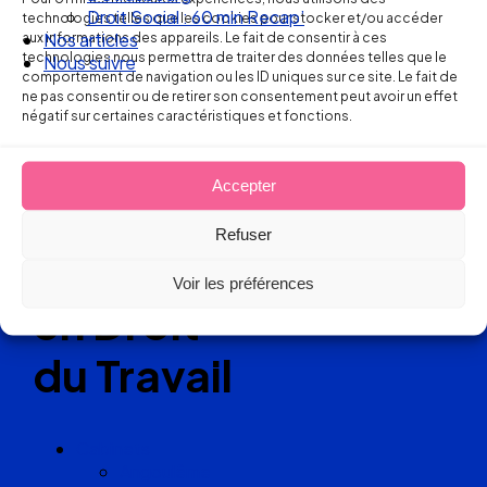
Ellipse Avocats
Droit Social : 60 min Recap’
technologies telles que les cookies pour stocker et/ou accéder
aux informations des appareils. Le fait de consentir à ces
Nos articles
technologies nous permettra de traiter des données telles que le
Nous suivre
comportement de navigation ou les ID uniques sur ce site. Le fait de
Réseau
ne pas consentir ou de retirer son consentement peut avoir un effet
négatif sur certaines caractéristiques et fonctions.
de cabinets
Accepter
d’avocats
Refuser
experts
Voir les préférences
en Droit
du Travail
Cabinets
Angoulême