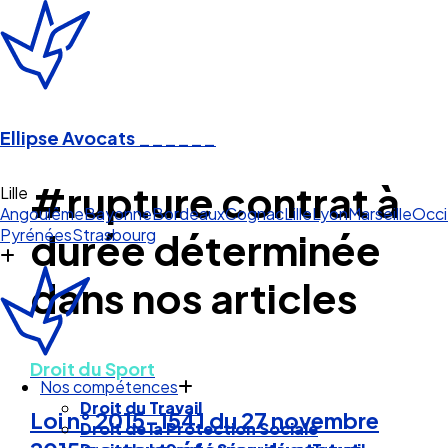
Ellipse Avocats
______
#rupture contrat à
Li
Angoulême
Bayonne
Bordeaux
Cognac
Lille
Lyon
Marseille
Occi
Pyrénées
Strasbourg
durée déterminée
dans nos articles
Droit du Sport
Nos compétences
Droit du Travail
Loi n° 2015-1541 du 27 novembre
Droit de la Protection Sociale