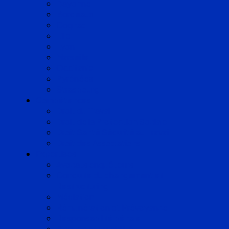
Bayonne
Bordeaux
Cognac
Lille
Lyon
Marseille
Occitanie
Pyrénées
Strasbourg
Compétences
Droit du Travail
Droit de la Protection Sociale
Droit Santé Sécurité au Travail
Droit des Associations
Expertises
Avocats enquêteurs
Conduite du changement et
Restructuring
Médiation
Rémunération et Prévoyance
Responsabilité pénale
Risques et durabilité