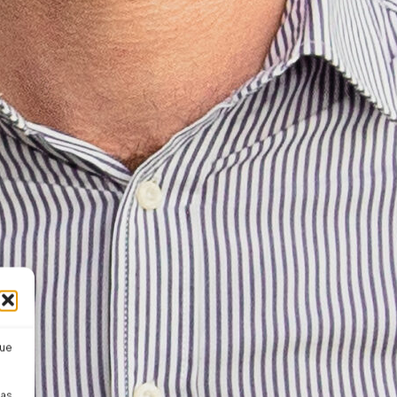
que
pas