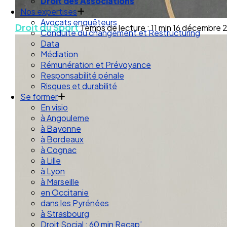
Droit des Associations
Nos expertises
Avocats enquêteurs
Droit du Sport
Temps de lecture : 11 min
16 décembre 
Conduite du changement et Restructuring
Data
Médiation
Rémunération et Prévoyance
Responsabilité pénale
Risques et durabilité
Se former
En visio
à Angouleme
à Bayonne
à Bordeaux
à Cognac
à Lille
à Lyon
à Marseille
en Occitanie
dans les Pyrénées
à Strasbourg
Droit Social : 60 min Recap’