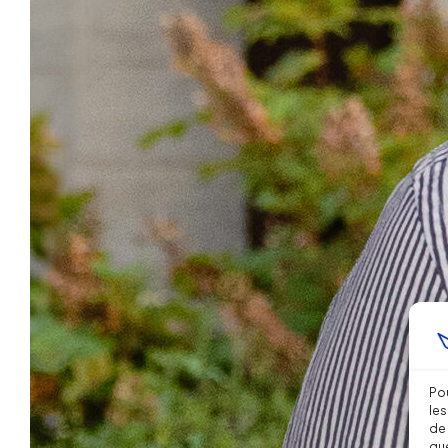
Pou
les
de 
que