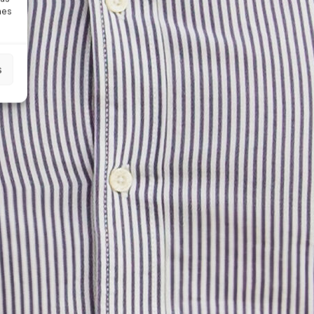
nes
s