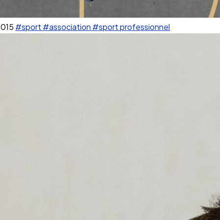
2015
#sport
#association
#sport professionnel