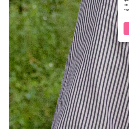
con
car