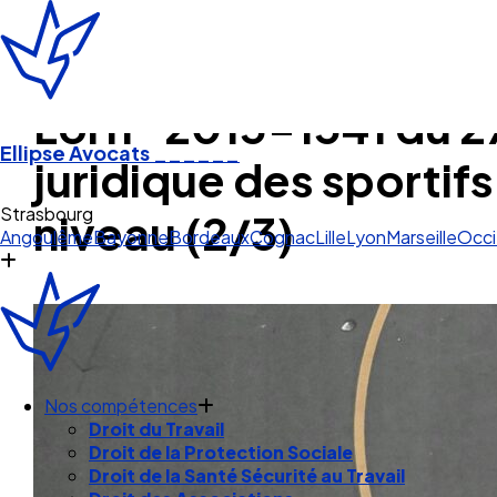
Loi n° 2015-1541 du 
Ellipse Avocats
______
juridique des sportifs
Angoulême
niveau (2/3)
Angoulême
Bayonne
Bordeaux
Cognac
Lille
Lyon
Marseille
Occi
Nos compétences
Droit du Travail
Droit de la Protection Sociale
Droit de la Santé Sécurité au Travail