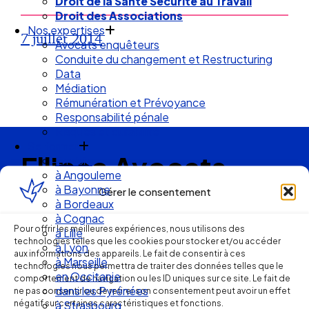
Droit de la Santé Sécurité au Travail
Droit des Associations
Nos expertises
7 juillet 2014
Avocats enquêteurs
Conduite du changement et Restructuring
Data
Médiation
Rémunération et Prévoyance
Responsabilité pénale
Risques et durabilité
Se former
Ellipse Avocats
En visio
à Angouleme
à Bayonne
Gérer le consentement
à Bordeaux
Réseau
à Cognac
Pour offrir les meilleures expériences, nous utilisons des
à Lille
technologies telles que les cookies pour stocker et/ou accéder
de cabinets
à Lyon
aux informations des appareils. Le fait de consentir à ces
à Marseille
technologies nous permettra de traiter des données telles que le
en Occitanie
d’avocats
comportement de navigation ou les ID uniques sur ce site. Le fait de
dans les Pyrénées
ne pas consentir ou de retirer son consentement peut avoir un effet
négatif sur certaines caractéristiques et fonctions.
à Strasbourg