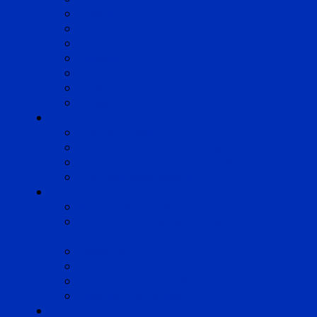
Cognac
Lille
Lyon
Marseille
Occitanie
Pyrénées
Strasbourg
Compétences
Droit du Travail
Droit de la Protection Sociale
Droit Santé Sécurité au Travail
Droit des Associations
Expertises
Avocats enquêteurs
Conduite du changement et
Restructuring
Médiation
Rémunération et Prévoyance
Responsabilité pénale
Risques et durabilité
A propos