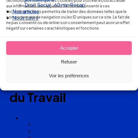
technologies telles que les cookies pour stocker et/ou accéder
Droit Social : 60 min Recap’
aux informations des appareils. Le fait de consentir à ces
Nos articles
technologies nous permettra de traiter des données telles que le
comportement de navigation ou les ID uniques sur ce site. Le fait de
Nous suivre
Réseau
ne pas consentir ou de retirer son consentement peut avoir un effet
négatif sur certaines caractéristiques et fonctions.
de cabinets
d’avocats
Accepter
Refuser
experts
Voir les préférences
en Droit
du Travail
Cabinets
Angoulême
Bayonne
Bordeaux