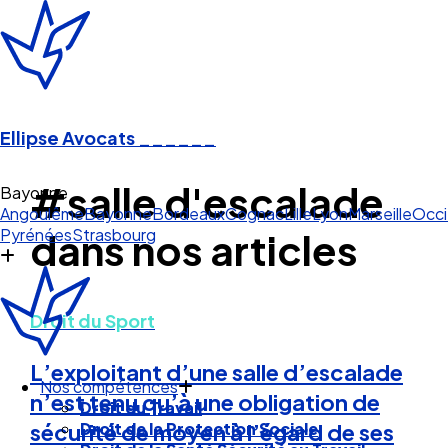
Ellipse Avocats
______
#salle d'escalade
Bayonne
Angoulême
Bayonne
Bordeaux
Cognac
Lille
Lyon
Marseille
Occi
Pyrénées
Strasbourg
dans nos articles
Droit du Sport
L’exploitant d’une salle d’escalade
Nos compétences
n’est tenu qu’à une obligation de
Droit du Travail
Droit de la Protection Sociale
sécurité de moyen à l’égard de ses