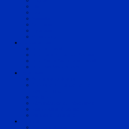
Cognac
Lille
Lyon
Marseille
Occitanie
Pyrénées
Strasbourg
Compétences
Droit du Travail
Droit de la Protection Sociale
Droit Santé Sécurité au Travail
Droit des Associations
Expertises
Avocats enquêteurs
Conduite du changement et
Restructuring
Médiation
Rémunération et Prévoyance
Responsabilité pénale
Risques et durabilité
A propos
Mentions légales