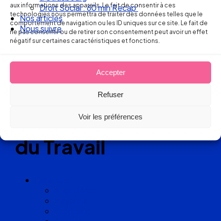
aux informations des appareils. Le fait de consentir à ces
Droit Social : 60 min Recap’
technologies nous permettra de traiter des données telles que le
Nos articles
Réseau
comportement de navigation ou les ID uniques sur ce site. Le fait de
Nous suivre
ne pas consentir ou de retirer son consentement peut avoir un effet
négatif sur certaines caractéristiques et fonctions.
de cabinets
d’avocats
Accepter
experts
Refuser
en Droit
Voir les préférences
du Travail
Cabinets
Angoulême
Bayonne
Bordeaux