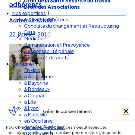
Droit de la Santé Sécurité au Travail
adhérents
Droit des Associations
Nos expertises
Avocats enquêteurs
Adrien SIMONOT
Conduite du changement et Restructuring
Data
22 janvier 2016
Médiation
Rémunération et Prévoyance
Responsabilité pénale
Risques et durabilité
Se former
En visio
à Angouleme
à Bayonne
à Bordeaux
à Cognac
à Lille
à Lyon
Gérer le consentement
à Marseille
en Occitanie
Ellipse Avocats
dans les Pyrénées
Pour offrir les meilleures expériences, nous utilisons des
technologies telles que les cookies pour stocker et/ou accéder
à Strasbourg