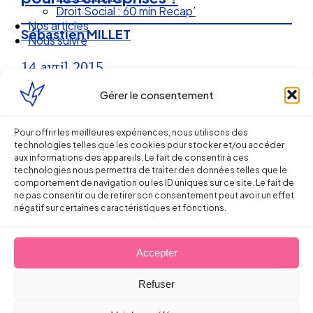
Droit Social : 60 min Recap’
Nos articles
Sébastien MILLET
Nous suivre
14 avril 2015
Gérer le consentement
Pour offrir les meilleures expériences, nous utilisons des
technologies telles que les cookies pour stocker et/ou accéder
aux informations des appareils. Le fait de consentir à ces
technologies nous permettra de traiter des données telles que le
comportement de navigation ou les ID uniques sur ce site. Le fait de
ne pas consentir ou de retirer son consentement peut avoir un effet
négatif sur certaines caractéristiques et fonctions.
Accepter
Ellipse Avocats
Refuser