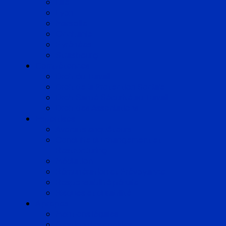
Lille
Lyon
Marseille
Occitanie
Pyrénées
Strasbourg
Compétences
Droit du Travail
Droit de la Protection Sociale
Droit Santé Sécurité au Travail
Droit des Associations
Expertises
Avocats enquêteurs
Conduite du changement et
Restructuring
Médiation
Rémunération et Prévoyance
Responsabilité pénale
Risques et durabilité
A propos
Mentions légales
Gestion des cookies