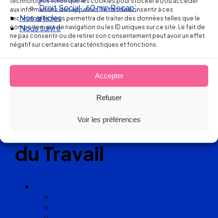
technologies telles que les cookies pour stocker et/ou accéder
Droit Social : 60 min Recap’
aux informations des appareils. Le fait de consentir à ces
Nos articles
technologies nous permettra de traiter des données telles que le
comportement de navigation ou les ID uniques sur ce site. Le fait de
Nous suivre
Réseau
ne pas consentir ou de retirer son consentement peut avoir un effet
négatif sur certaines caractéristiques et fonctions.
de cabinets
d’avocats
Accepter
Refuser
experts
Voir les préférences
en Droit
du Travail
Cabinets
Angoulême
Bayonne
Bordeaux