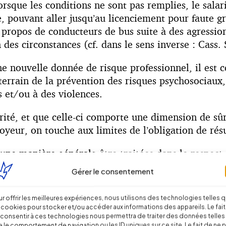
orsque les conditions ne sont pas remplies, le salari
e, pouvant aller jusqu’au licenciement pour faute gr
propos de conducteurs de bus suite à des agression
 des circonstances (cf. dans le sens inverse : Cass
ne nouvelle donnée de risque professionnel, il est 
le terrain de la prévention des risques psychosociau
 et/ou à des violences.
rité, et que celle-ci comporte une dimension de sûr
oyeur, on touche aux limites de l’obligation de résu
d’une manière générale être traitées dans le respec
sine en urgence du CHSCT le cas échéant, information 
Gérer le consentement
dans des conditions normales.
r offrir les meilleures expériences, nous utilisons des technologies telles 
lexion dans les entreprises et à une mise à jour de 
 cookies pour stocker et/ou accéder aux informations des appareils. Le fait
otection nécessaires, sur le plan technique, organi
consentir à ces technologies nous permettra de traiter des données telles
 le comportement de navigation ou les ID uniques sur ce site. Le fait de ne 