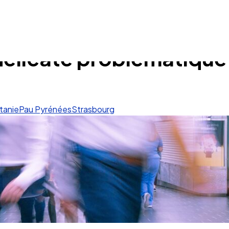
 délicate problématique 
tanie
Pau Pyrénées
Strasbourg