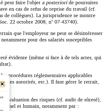
é peut faire l’objet
a posteriori
de poursuites
ave en cas de refus de reprise du travail (cf.
s de collègues). La jurisprudence se montre
. Soc. 22 octobre 2008, n° 07-43740).
certain que l’employeur ne peut se désintéresser
x, notamment pour des salariés susceptibles
eté évidente (même si face à de tels actes, qui
ltat).
t des procédures réglementaires applicables
des autorités, etc.). Il faut gérer le retrait,
que
l’évaluation des risques (cf. audit de sûreté),
sationnel et humain, notamment par :
pas