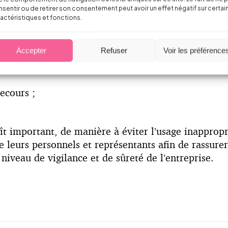
sentir ou de retirer son consentement peut avoir un effet négatif sur certai
actéristiques et fonctions.
ation ;
tion du personnel et des usagers ;
Accepter
Refuser
Voir les préférence
extérieurs ;
ecours ;
t important, de manière à éviter l’usage inappropri
leurs personnels et représentants afin de rassurer,
 niveau de vigilance et de sûreté de l’entreprise.