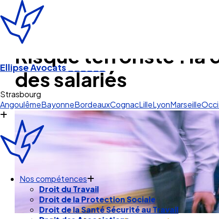
Risque terroriste : la
Ellipse Avocats
______
des salariés
Angoulême
Bayonne
Bordeaux
Cognac
Lille
Lyon
Marseille
Occi
Nos compétences
Droit du Travail
Droit de la Protection Sociale
Droit de la Santé Sécurité au Travail
Droit des Associations