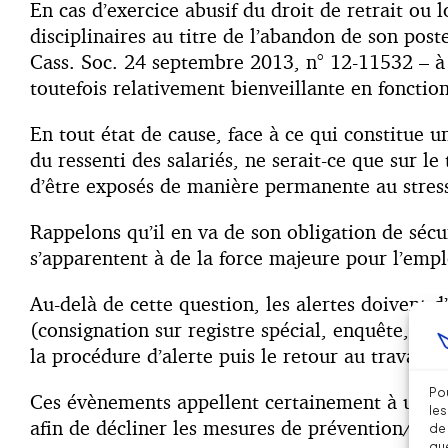
En cas d’exercice abusif du droit de retrait ou l
disciplinaires au titre de l’abandon de son post
Cass. Soc. 24 septembre 2013, n° 12-11532 – à 
toutefois relativement bienveillante en fonction
En tout état de cause, face à ce qui constitue u
du ressenti des salariés, ne serait-ce que sur 
d’être exposés de manière permanente au stress
Rappelons qu’il en va de son obligation de sécu
s’apparentent à de la force majeure pour l’empl
Au-delà de cette question, les alertes doivent 
(consignation sur registre spécial, enquête, sai
la procédure d’alerte puis le retour au travail 
Pou
Ces évènements appellent certainement à une réf
les
afin de décliner les mesures de prévention/ pr
de 
que