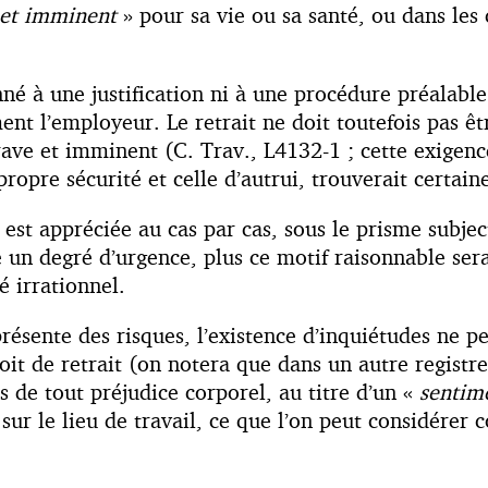
 et imminent
» pour sa vie ou sa santé, ou dans les
nné à une justification ni à une procédure préalable
nt l’employeur. Le retrait ne doit toutefois pas êtr
rave et imminent (C. Trav., L4132-1 ; cette exigenc
a propre sécurité et celle d’autrui, trouverait cert
, est appréciée au cas par cas, sous le prisme subjec
te un degré d’urgence, plus ce motif raisonnable se
 irrationnel.
ésente des risques, l’existence d’inquiétudes ne pe
roit de retrait (on notera que dans un autre registr
s de tout préjudice corporel, au titre d’un «
sentime
n sur le lieu de travail, ce que l’on peut considére