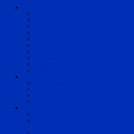
Cabinets
Angoulême
Bayonne
Bordeaux
Cognac
Lille
Lyon
Marseille
Occitanie
Pyrénées
Strasbourg
Compétences
Droit du Travail
Droit de la Protection Sociale
Droit Santé Sécurité au Travail
Droit des Associations
Expertises
Avocats enquêteurs
Conduite du changement et
Restructuring
Médiation