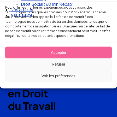
Droit Social : 60 min Recap’
Pour offrir les meilleures expériences, nous utilisons des
Nos articles
technologies telles que les cookies pour stocker et/ou accéder
Nous suivre
aux informations des appareils. Le fait de consentir à ces
Ellipse Avocats
technologies nous permettra de traiter des données telles que le
comportement de navigation ou les ID uniques sur ce site. Le fait de
ne pas consentir ou de retirer son consentement peut avoir un effet
négatif sur certaines caractéristiques et fonctions.
Réseau
de cabinets
Accepter
d’avocats
Refuser
Voir les préférences
experts
en Droit
du Travail