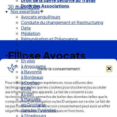
Droit de la Santé Sécurité au Travail
Droit des Associations
30 mars 2016
Nos expertises
Avocats enquêteurs
Conduite du changement et Restructuring
Data
Médiation
Rémunération et Prévoyance
Responsabilité pénale
Risques et durabilité
Ellipse Avocats
Se former
En visio
à Angouleme
Gérer le consentement
à Bayonne
Réseau
à Bordeaux
à Cognac
Pour offrir les meilleures expériences, nous utilisons des
de cabinets
technologies telles que les cookies pour stocker et/ou accéder
à Lille
aux informations des appareils. Le fait de consentir à ces
à Lyon
technologies nous permettra de traiter des données telles que le
d’avocats
à Marseille
comportement de navigation ou les ID uniques sur ce site. Le fait de
en Occitanie
ne pas consentir ou de retirer son consentement peut avoir un effet
experts
dans les Pyrénées
négatif sur certaines caractéristiques et fonctions.
à Strasbourg