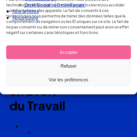
Ellipse Avocats
Droit Social : 60 min Recap’
technologies telles que les cookies pour stocker et/ou accéder
aux informations des appareils. Le fait de consentir à ces
Nos articles
technologies nous permettra de traiter des données telles que le
Nous suivre
comportement de navigation ou les ID uniques sur ce site. Le fait de
Réseau
ne pas consentir ou de retirer son consentement peut avoir un effet
négatif sur certaines caractéristiques et fonctions.
de cabinets
Accepter
d’avocats
Refuser
experts
Voir les préférences
en Droit
du Travail
Cabinets
Angoulême