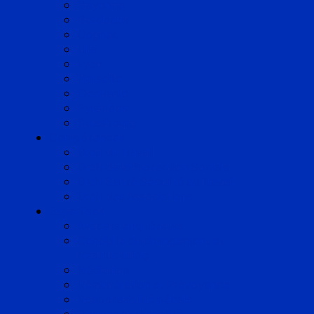
Bayonne
Bordeaux
Cognac
Lille
Lyon
Marseille
Occitanie
Pyrénées
Strasbourg
Compétences
Droit du Travail
Droit de la Protection Sociale
Droit Santé Sécurité au Travail
Droit des Associations
Expertises
Avocats enquêteurs
Conduite du changement et
Restructuring
Médiation
Rémunération et Prévoyance
Responsabilité pénale
Risques et durabilité