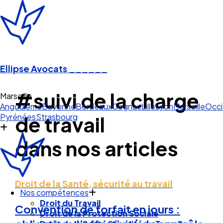
Ellipse Avocats
______
#suivi de la charge
Marseille
Angoulême
Bayonne
Bordeaux
Cognac
Lille
Lyon
Marseille
Occi
Pyrénées
Strasbourg
de travail
dans nos articles
Droit de la Santé, sécurité au travail
Nos compétences
Droit du Travail
Convention de forfait en jours :
Droit de la Protection Sociale