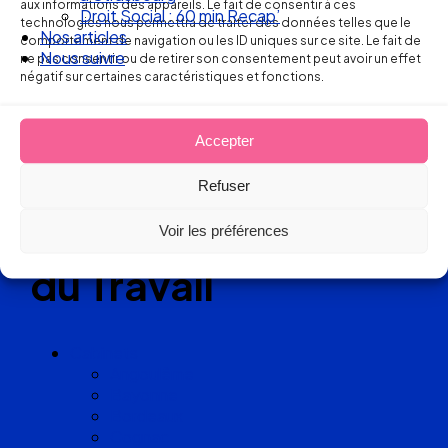
aux informations des appareils. Le fait de consentir à ces
Droit Social : 60 min Recap’
technologies nous permettra de traiter des données telles que le
Réseau
Nos articles
comportement de navigation ou les ID uniques sur ce site. Le fait de
Nous suivre
ne pas consentir ou de retirer son consentement peut avoir un effet
de cabinets
négatif sur certaines caractéristiques et fonctions.
d’avocats
Accepter
experts
Refuser
en Droit
Voir les préférences
du Travail
Cabinets
Angoulême
Bayonne
Bordeaux
Cognac