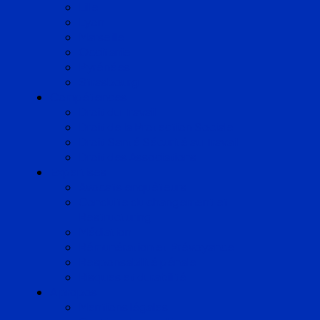
Lille
Lyon
Marseille
Occitanie
Pyrénées
Strasbourg
Compétences
Droit du Travail
Droit de la Protection Sociale
Droit Santé Sécurité au Travail
Droit des Associations
Expertises
Avocats enquêteurs
Conduite du changement et
Restructuring
Médiation
Rémunération et Prévoyance
Responsabilité pénale
Risques et durabilité
A propos
Mentions légales