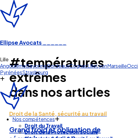
Ellipse Avocats
______
#températures
Li
Angoulême
Bayonne
Bordeaux
Cognac
Lille
Lyon
Marseille
Occi
Pyrénées
Strasbourg
extrêmes
dans nos articles
Droit de la Santé, sécurité au travail
Nos compétences
Droit du Travail
Grand froid et obligation de
Droit de la Protection Sociale