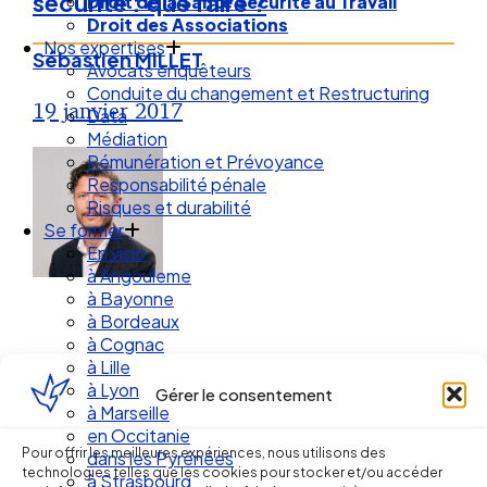
sécurité : que faire ?
Droit de la Santé Sécurité au Travail
Droit des Associations
Nos expertises
Sébastien MILLET
Avocats enquêteurs
Conduite du changement et Restructuring
19 janvier 2017
Data
Médiation
Rémunération et Prévoyance
Responsabilité pénale
Risques et durabilité
Se former
En visio
à Angouleme
à Bayonne
à Bordeaux
à Cognac
à Lille
à Lyon
Gérer le consentement
à Marseille
Ellipse Avocats
en Occitanie
Pour offrir les meilleures expériences, nous utilisons des
dans les Pyrénées
technologies telles que les cookies pour stocker et/ou accéder
à Strasbourg