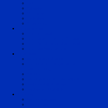
Lyon
Marseille
Occitanie
Pyrénées
Strasbourg
Compétences
Droit du Travail
Droit de la Protection Sociale
Droit Santé Sécurité au Travail
Droit des Associations
Expertises
Avocats enquêteurs
Conduite du changement et
Restructuring
Médiation
Rémunération et Prévoyance
Responsabilité pénale
Risques et durabilité
A propos
Mentions légales
Gestion des cookies