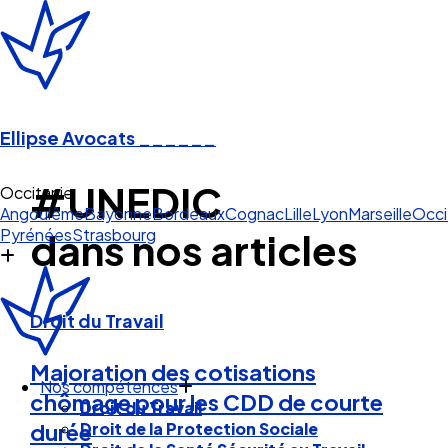
Ellipse Avocats
______
#UNEDIC
Occitanie
Angoulême
Bayonne
Bordeaux
Cognac
Lille
Lyon
Marseille
Occi
Pyrénées
Strasbourg
dans nos articles
Droit du Travail
Majoration des cotisations
Nos compétences
chômage pour les CDD de courte
Droit du Travail
Droit de la Protection Sociale
durée