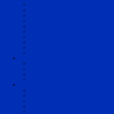
Angoulême
Bayonne
Bordeaux
Cognac
Lille
Lyon
Marseille
Occitanie
Pyrénées
Strasbourg
Compétences
Droit du Travail
Droit de la Protection Sociale
Droit Santé Sécurité au Travail
Droit des Associations
Expertises
Avocats enquêteurs
Conduite du changement et Restructuring
Médiation
Rémunération et Prévoyance
Responsabilité pénale