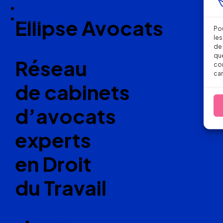
Nos articles
Nous suivre
Ellipse Avocats
Pou
les
de 
que
Réseau
con
car
de cabinets
d’avocats
experts
en Droit
du Travail
Cabinets