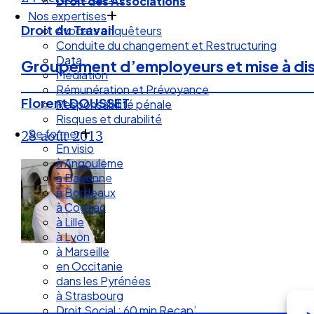
Droit des Associations
Nos expertises
Droit du Travail
Avocats enquêteurs
Conduite du changement et Restructuring
Data
Groupement d’employeurs et mise à dispo
Médiation
Rémunération et Prévoyance
Florent DOUSSET
Responsabilité pénale
Risques et durabilité
Se former
28 août 2013
En visio
à Angouleme
à Bayonne
à Bordeaux
à Cognac
à Lille
à Lyon
à Marseille
en Occitanie
dans les Pyrénées
à Strasbourg
Droit Social : 60 min Recap’