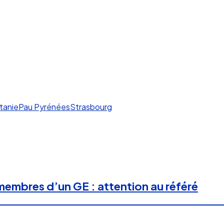
tanie
Pau Pyrénées
Strasbourg
 membres d’un GE : attention au référé