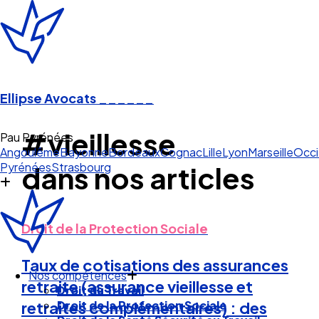
Ellipse Avocats
______
#vieillesse
Pau Pyrénées
Angoulême
Bayonne
Bordeaux
Cognac
Lille
Lyon
Marseille
Occi
Pyrénées
Strasbourg
dans nos articles
Droit de la Protection Sociale
Taux de cotisations des assurances
Nos compétences
retraite (assurance vieillesse et
Droit du Travail
Droit de la Protection Sociale
retraites complémentaires) : des