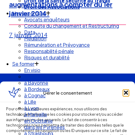
Droit de la Santé Sécurité au Travail
augmentations à compter du 1er
Droit des Associations
janvier 2014.
Nos expertises
Avocats enquêteurs
Conduite du changement et Restructuring
Data
7 janvier 2014
Médiation
Rémunération et Prévoyance
Responsabilité pénale
Risques et durabilité
Se former
En visio
à Angouleme
à Bayonne
Ellipse Avocats
à Bordeaux
Gérer le consentement
à Cognac
à Lille
à Lyon
Pour offrir les meilleures expériences, nous utilisons des
Réseau
à Marseille
technologies telles que les cookies pour stocker et/ou accéder
aux informations des appareils. Le fait de consentir à ces
en Occitanie
de cabinets
technologies nous permettra de traiter des données telles que le
dans les Pyrénées
comportement de navigation ou les ID uniques sur ce site. Le fait de
à Strasbourg