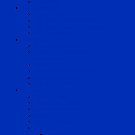
Strasbourg
Compétences
Droit du Travail
Droit de la Protection Sociale
Droit Santé Sécurité au Travail
Droit des Associations
Expertises
Avocats enquêteurs
Conduite du changement et
Restructuring
Médiation
Rémunération et Prévoyance
Responsabilité pénale
Risques et durabilité
A propos
Mentions légales
Gestion des cookies
Données personnelles
Règlement Qualiopi
Certificat Qualiopi
Nous suivre
LinkedIn