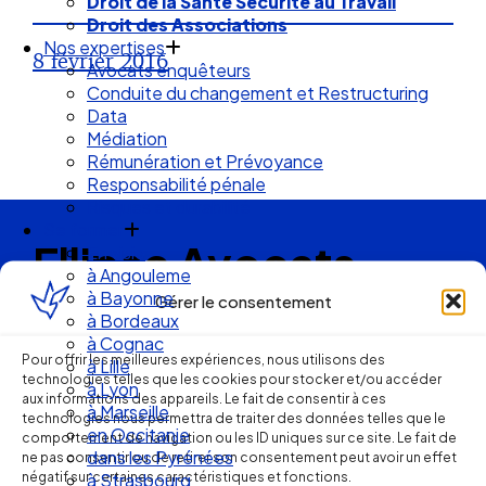
Droit de la Santé Sécurité au Travail
Droit des Associations
Nos expertises
8 février 2016
Avocats enquêteurs
Conduite du changement et Restructuring
Data
Médiation
Rémunération et Prévoyance
Responsabilité pénale
Risques et durabilité
Se former
Ellipse Avocats
En visio
à Angouleme
à Bayonne
Gérer le consentement
à Bordeaux
Réseau
à Cognac
Pour offrir les meilleures expériences, nous utilisons des
à Lille
technologies telles que les cookies pour stocker et/ou accéder
de cabinets
à Lyon
aux informations des appareils. Le fait de consentir à ces
à Marseille
technologies nous permettra de traiter des données telles que le
en Occitanie
d’avocats
comportement de navigation ou les ID uniques sur ce site. Le fait de
dans les Pyrénées
ne pas consentir ou de retirer son consentement peut avoir un effet
négatif sur certaines caractéristiques et fonctions.
à Strasbourg