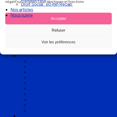
d’avocats
négatif sur certaines caractéristiques et fonctions.
Nos articles
experts
Nous suivre
Accepter
en Droit
Refuser
du Travail
Voir les préférences
Cabinets
Angoulême
Bayonne
Bordeaux
Cognac
Lille
Lyon
Marseille
Occitanie
Pyrénées
Strasbourg
Compétences