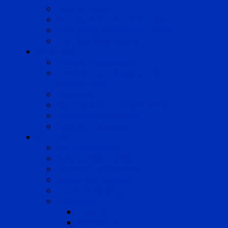
Droit du Travail
Droit de la Protection Sociale
Droit Santé Sécurité au Travail
Droit des Associations
Expertises
Avocats enquêteurs
Conduite du changement et
Restructuring
Médiation
Rémunération et Prévoyance
Responsabilité pénale
Risques et durabilité
A propos
Mentions légales
Gestion des cookies
Données personnelles
Règlement Qualiopi
Certificat Qualiopi
Nous suivre
LinkedIn
Newsletter