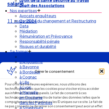
Droit des Associations
salarié.
Nos expertises
Avocats enquêteurs
Conduite du changement et Restructuring
11 mars 2014
Data
Médiation
Rémunération et Prévoyance
Responsabilité pénale
Risques et durabilité
Se former
En visio
à Angouleme
à Bayonne
Ellipse Avocats
à Bordeaux
Gérer le consentement
à Cognac
à Lille
Réseau
à Lyon
Pour offrir les meilleures expériences, nous utilisons des
à Marseille
technologies telles que les cookies pour stocker et/ou accéder
en Occitanie
aux informations des appareils. Le fait de consentir à ces
de cabinets
dans les Pyrénées
technologies nous permettra de traiter des données telles que le
comportement de navigation ou les ID uniques sur ce site. Le fait de
à Strasbourg
ne pas consentir ou de retirer son consentement peut avoir un effet
Droit Social : 60 min Recap’