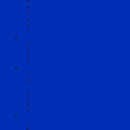
Lille
Lyon
Marseille
Occitanie
Pyrénées
Strasbourg
Compétences
Droit du Travail
Droit de la Protection Sociale
Droit Santé Sécurité au Travail
Droit des Associations
Expertises
Avocats enquêteurs
Conduite du changement et
Restructuring
Médiation
Rémunération et Prévoyance
Responsabilité pénale
Risques et durabilité
A propos
Mentions légales
Gestion des cookies