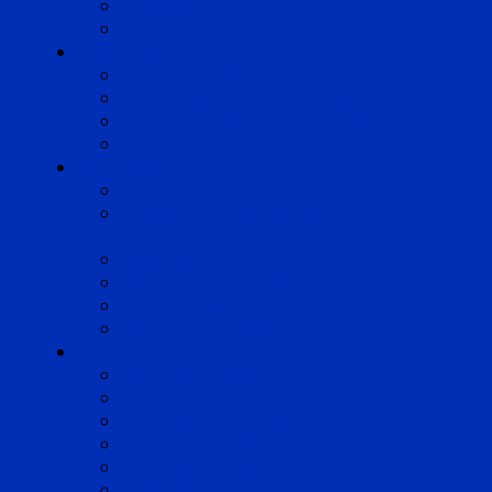
Pyrénées
Strasbourg
Compétences
Droit du Travail
Droit de la Protection Sociale
Droit Santé Sécurité au Travail
Droit des Associations
Expertises
Avocats enquêteurs
Conduite du changement et
Restructuring
Médiation
Rémunération et Prévoyance
Responsabilité pénale
Risques et durabilité
A propos
Mentions légales
Gestion des cookies
Données personnelles
Règlement Qualiopi
Certificat Qualiopi
Nous suivre