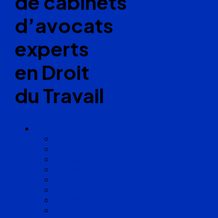
de cabinets
d’avocats
experts
en Droit
du Travail
Cabinets
Angoulême
Bayonne
Bordeaux
Cognac
Lille
Lyon
Marseille
Occitanie