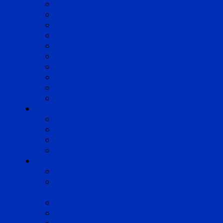
Angoulême
Bayonne
Bordeaux
Cognac
Lille
Lyon
Marseille
Occitanie
Pyrénées
Strasbourg
Compétences
Droit du Travail
Droit de la Protection Sociale
Droit Santé Sécurité au Travail
Droit des Associations
Expertises
Avocats enquêteurs
Conduite du changement et
Restructuring
Médiation
Rémunération et Prévoyance