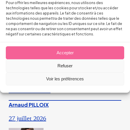
Pour offrir les meilleures expériences, nous utilisons des
La répétition du versement d’une
technologies telles que les cookies pour stocker et/ou accéder
prime peut caractériser un
aux informations des appareils. Le fait de consentir à ces
technologies nous permettra de traiter des données telles que le
engagement unilatéral de
comportement de navigation ou les ID uniques sur ce site. Le fait de
ne pas consentir ou de retirer son consentement peut avoir un effet
l’employeur
négatif sur certaines caractéristiques et fonctions.
28 juillet 2026
Accepter
Droit du Travail>Conduite du changement
Refuser
Voir les préférences
Les bons réflexes du dirigeant face
aux incendies
Arnaud PILLOIX
27 juillet 2026