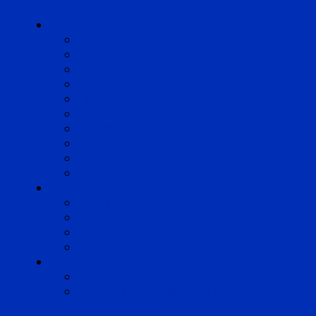
Cabinets
Angoulême
Bayonne
Bordeaux
Cognac
Lille
Lyon
Marseille
Occitanie
Pyrénées
Strasbourg
Compétences
Droit du Travail
Droit de la Protection Sociale
Droit Santé Sécurité au Travail
Droit des Associations
Expertises
Avocats enquêteurs
Conduite du changement et
Restructuring