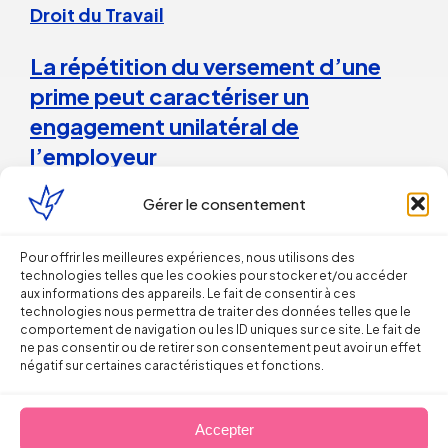
Droit du Travail
La répétition du versement d’une
prime peut caractériser un
engagement unilatéral de
l’employeur
Gérer le consentement
28 juillet 2026
Pour offrir les meilleures expériences, nous utilisons des
Droit du Travail>Conduite du changement
technologies telles que les cookies pour stocker et/ou accéder
aux informations des appareils. Le fait de consentir à ces
technologies nous permettra de traiter des données telles que le
Les bons réflexes du dirigeant face
comportement de navigation ou les ID uniques sur ce site. Le fait de
ne pas consentir ou de retirer son consentement peut avoir un effet
aux incendies
négatif sur certaines caractéristiques et fonctions.
Arnaud PILLOIX
Accepter