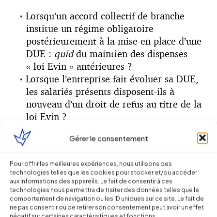
Lorsqu’un accord collectif de branche
institue un régime obligatoire
postérieurement à la mise en place d’une
DUE :
quid
du maintien des dispenses
« loi Evin » antérieures ?
Lorsque l’entreprise fait évoluer sa DUE,
les salariés présents disposent-ils à
nouveau d’un droit de refus au titre de la
loi Evin ?
Gérer le consentement
Nos équipes sont à votre disposition pour
vous apporter les solutions concrètes à des
problématiques.
Pour offrir les meilleures expériences, nous utilisons des
technologies telles que les cookies pour stocker et/ou accéder
aux informations des appareils. Le fait de consentir à ces
Hormis cette dispense d’adhésion « loi
technologies nous permettra de traiter des données telles que le
Evin », la réglementation prévoit une série
comportement de navigation ou les ID uniques sur ce site. Le fait de
ne pas consentir ou de retirer son consentement peut avoir un effet
de cas de dispense autorisée ou de plein
négatif sur certaines caractéristiques et fonctions.