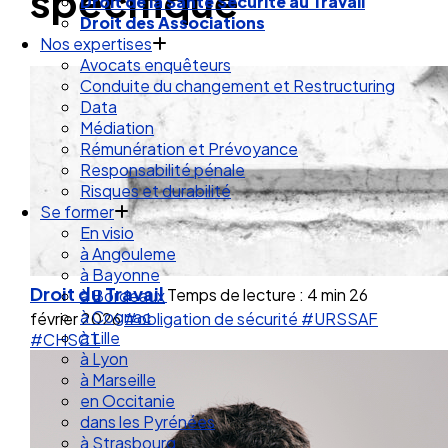
spécifique
Droit de la Santé Sécurité au Travail
Droit des Associations
Nos expertises
Avocats enquêteurs
Conduite du changement et Restructuring
Data
Médiation
Rémunération et Prévoyance
Responsabilité pénale
Risques et durabilité
Se former
En visio
à Angouleme
à Bayonne
Droit du Travail
Temps de lecture : 4 min
26
à Bordeaux
à Cognac
février 2026
#obligation de sécurité
#URSSAF
à Lille
#CHSCT
à Lyon
à Marseille
en Occitanie
dans les Pyrénées
à Strasbourg