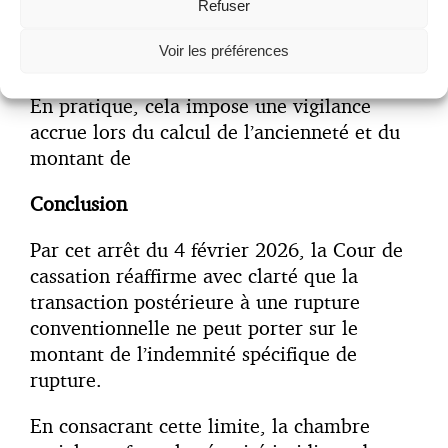
confirme que celle-ci ne peut être
Refuser
indirectement remise en cause ou
Voir les préférences
aménagée par un accord transactionnel
En pratique, cela impose une vigilance
accrue lors du calcul de l’ancienneté et du
montant de
Conclusion
Par cet arrêt du 4 février 2026, la Cour de
cassation réaffirme avec clarté que la
transaction postérieure à une rupture
conventionnelle ne peut porter sur le
montant de l’indemnité spécifique de
rupture.
En consacrant cette limite, la chambre