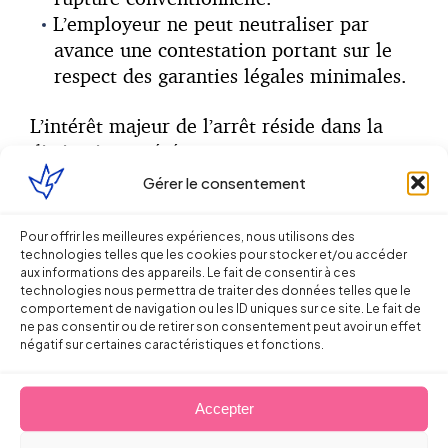
L’employeur ne peut neutraliser par
avance une contestation portant sur le
respect des garanties légales minimales.
L’intérêt majeur de l’arrêt réside dans la
distinction opérée entre :
Gérer le consentement
les différends relatifs à l’exécution du
contrat (conditions de travail, primes,
Pour offrir les meilleures expériences, nous utilisons des
rémunération variable, etc.), qui
technologies telles que les cookies pour stocker et/ou accéder
peuvent faire l’objet d’une transaction ;
aux informations des appareils. Le fait de consentir à ces
technologies nous permettra de traiter des données telles que le
et les éléments inhérents à la rupture
comportement de navigation ou les ID uniques sur ce site. Le fait de
conventionnelle elle-même, qui
ne pas consentir ou de retirer son consentement peut avoir un effet
négatif sur certaines caractéristiques et fonctions.
échappent à la transaction postérieure.
La Cour protège ainsi l’ordre public social
Accepter
attaché à la rupture conventionnelle et