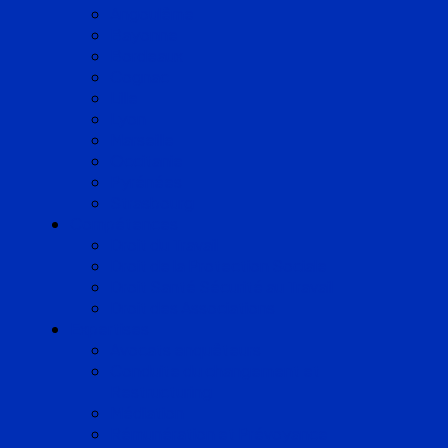
Angoulême
Bayonne
Bordeaux
Cognac
Lille
Lyon
Marseille
Occitanie
Pyrénées
Strasbourg
Compétences
Droit du Travail
Droit de la Protection Sociale
Droit Santé Sécurité au Travail
Droit des Associations
Expertises
Avocats enquêteurs
Conduite du changement et
Restructuring
Médiation
Rémunération et Prévoyance