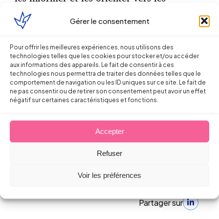
dispositifs les plus appropriés. Dans chaque
Gérer le consentement
région, un numéro de téléphone et une
adresse électronique uniques leur
permettent de saisir le référent territorial
Pour offrir les meilleures expériences, nous utilisons des
technologies telles que les cookies pour stocker et/ou accéder
de la DIRECCTE.
aux informations des appareils. Le fait de consentir à ces
technologies nous permettra de traiter des données telles que le
Circulaire du 7 mars 2019 relative au plan
comportement de navigation ou les ID uniques sur ce site. Le fait de
ne pas consentir ou de retirer son consentement peut avoir un effet
d’action national mis en place en soutien
négatif sur certaines caractéristiques et fonctions.
aux commerçants et aux collectivités
territoriales impactés par les manifestations
Accepter
de «
gilets jaunes
»
Refuser
https://circulaire.legifrance.gouv.fr/pdf/2019
(publiée le 15/03/2019)
Voir les préférences
Partager sur