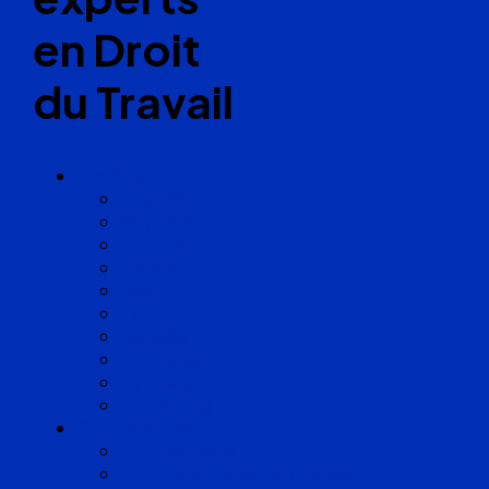
en Droit
du Travail
Cabinets
Angoulême
Bayonne
Bordeaux
Cognac
Lille
Lyon
Marseille
Occitanie
Pyrénées
Strasbourg
Compétences
Droit du Travail
Droit de la Protection Sociale