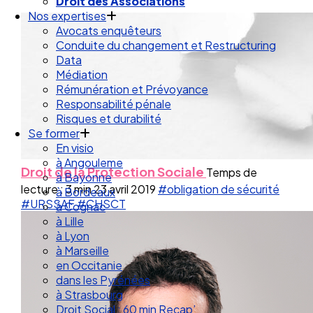
Droit de la Santé Sécurité au Travail
Droit des Associations
Nos expertises
Avocats enquêteurs
Conduite du changement et Restructuring
Data
Médiation
Rémunération et Prévoyance
Responsabilité pénale
Risques et durabilité
Se former
En visio
Droit de la Protection Sociale
Temps de
à Angouleme
lecture : 3 min
23 avril 2019
#obligation de sécurité
à Bayonne
#URSSAF
#CHSCT
à Bordeaux
à Cognac
à Lille
à Lyon
à Marseille
en Occitanie
dans les Pyrénées
à Strasbourg