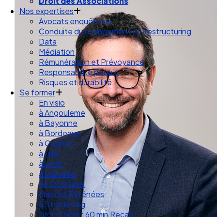
Droit des Associations
Nos expertises
Avocats enquêteurs
Conduite du changement et Restructuring
Data
Médiation
Rémunération et Prévoyance
Responsabilité pénale
Risques et durabilité
Se former
En visio
à Angouleme
à Bayonne
à Bordeaux
à Cognac
à Lille
à Lyon
à Marseille
en Occitanie
dans les Pyrénées
à Strasbourg
Droit Social : 60 min Recap’