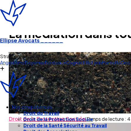
La médiation dans to
Ellipse Avocats
______
A
Angoulême
Bayonne
Bordeaux
Cognac
Lille
Lyon
Marseille
Occi
Nos compétences
Droit du Travail
Droit de la Protection Sociale
Temps de lecture : 4
Droit de la Protection Sociale
Droit de la Santé Sécurité au Travail