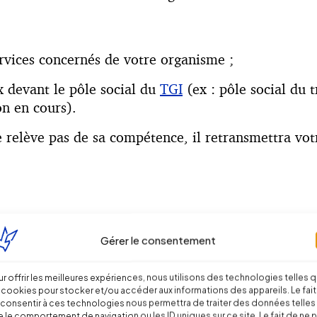
rvices concernés de votre organisme ;
x devant le pôle social du
TGI
(ex : pôle social du 
n en cours).
e relève pas de sa compétence, il retransmettra vot
able suspend les délais de recours prévus pour les
Gérer le consentement
r offrir les meilleures expériences, nous utilisons des technologies telles 
 cookies pour stocker et/ou accéder aux informations des appareils. Le fait
nde de médiation en s’assurant qu’elle relève bien
consentir à ces technologies nous permettra de traiter des données telles
 le comportement de navigation ou les ID uniques sur ce site. Le fait de ne 