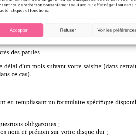
sentir ou de retirer son consentement peut avoir un effet négatif sur certai
ct du principe contradictoire après vérification des
actéristiques et fonctions.
ts d’information, ceci afin de disposer de tous le
Accepter
Refuser
Voir les préférence
ès des parties.
délai d’un mois suivant votre saisine (dans certai
ans ce cas).
nt en remplissant un formulaire spécifique disponib
uestions obligatoires ;
vos nom et prénom sur votre disque dur ;