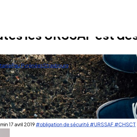
utes les URSSAF est dé
tanie
Pau Pyrénées
Strasbourg
 min
17 avril 2019
#obligation de sécurité
#URSSAF
#CHSCT